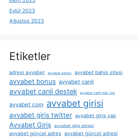
Ekim 2023
Eylül 2023
Ağustos 2023
Etiketler
adresi avvabet
avvabet bahis sitesi
Avvabet Adresi
avvabet bonus
avvabet canli
avvabet canli destek
avvabet canli maç izle
avvabet girisi
avvabet com
avvabet giris twitter
avvabet giris yap
Avvabet Giriş
avvabet giriş adresi
avvabet güncel adres
avvabet güncel adresi