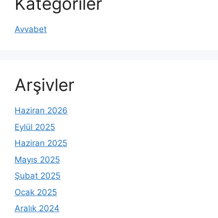
Kategoriler
Avvabet
Arşivler
Haziran 2026
Eylül 2025
Haziran 2025
Mayıs 2025
Şubat 2025
Ocak 2025
Aralık 2024