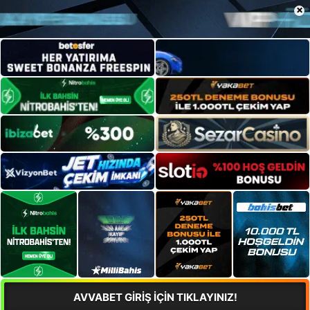
×
AVVABET GİRİŞ İÇİN TIKLAYINIZ!