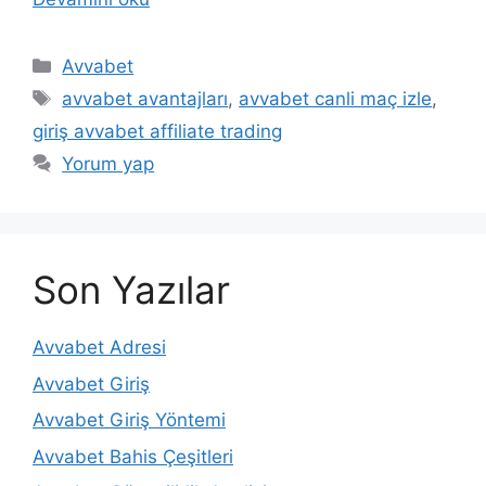
Kategoriler
Avvabet
Etiketler
avvabet avantajları
,
avvabet canli maç izle
,
giriş avvabet affiliate trading
Yorum yap
Son Yazılar
Avvabet Adresi
Avvabet Giriş
Avvabet Giriş Yöntemi
Avvabet Bahis Çeşitleri