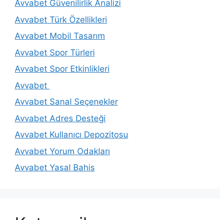
Avvabet Güvenilirlik Analizi
Avvabet Türk Özellikleri
Avvabet Mobil Tasarım
Avvabet Spor Türleri
Avvabet Spor Etkinlikleri
Avvabet
Avvabet Sanal Seçenekler
Avvabet Adres Desteği
Avvabet Kullanıcı Depozitosu
Avvabet Yorum Odakları
Avvabet Yasal Bahis