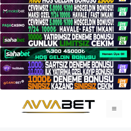
İçeriğe
atla
Menü