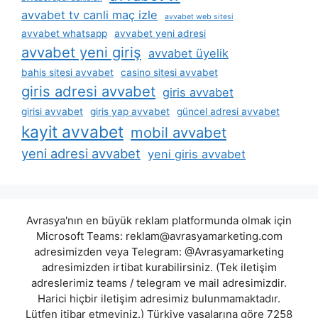
avvabet tv canli maç izle
avvabet web sitesi
avvabet whatsapp
avvabet yeni adresi
avvabet yeni giriş
avvabet üyelik
bahis sitesi avvabet
casino sitesi avvabet
giris adresi avvabet
giris avvabet
girisi avvabet
giris yap avvabet
güncel adresi avvabet
kayit avvabet
mobil avvabet
yeni adresi avvabet
yeni giris avvabet
Avrasya'nın en büyük reklam platformunda olmak için
Microsoft Teams:
reklam@avrasyamarketing.com
adresimizden veya Telegram: @Avrasyamarketing
adresimizden irtibat kurabilirsiniz. (Tek iletişim
adreslerimiz teams / telegram ve mail adresimizdir.
Harici hiçbir iletişim adresimiz bulunmamaktadır.
Lütfen itibar etmeyiniz.) Türkiye yasalarına göre 7258