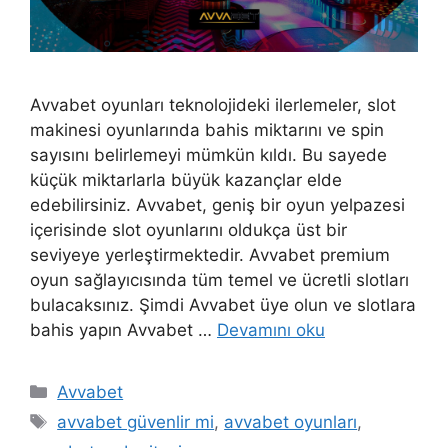
Avvabet oyunları teknolojideki ilerlemeler, slot
makinesi oyunlarında bahis miktarını ve spin
sayısını belirlemeyi mümkün kıldı. Bu sayede
küçük miktarlarla büyük kazançlar elde
edebilirsiniz. Avvabet, geniş bir oyun yelpazesi
içerisinde slot oyunlarını oldukça üst bir
seviyeye yerleştirmektedir. Avvabet premium
oyun sağlayıcısında tüm temel ve ücretli slotları
bulacaksınız. Şimdi Avvabet üye olun ve slotlara
bahis yapın Avvabet …
Devamını oku
Kategoriler
Avvabet
Etiketler
avvabet güvenlir mi
,
avvabet oyunları
,