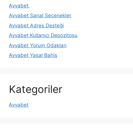
Avvabet
Avvabet Sanal Seçenekler
Avvabet Adres Desteği
Avvabet Kullanıcı Depozitosu
Avvabet Yorum Odakları
Avvabet Yasal Bahis
Kategoriler
Avvabet