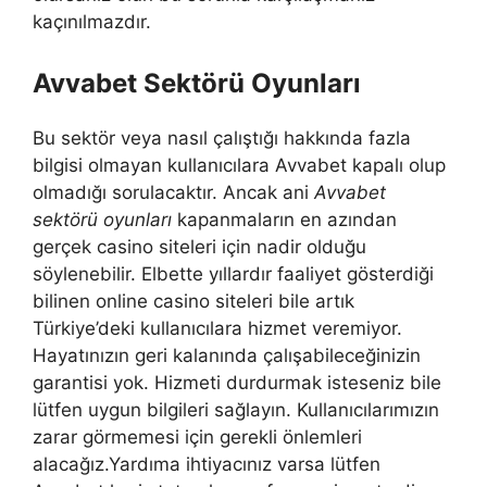
kaçınılmazdır.
Avvabet Sektörü Oyunları
Bu sektör veya nasıl çalıştığı hakkında fazla
bilgisi olmayan kullanıcılara Avvabet kapalı olup
olmadığı sorulacaktır. Ancak ani
Avvabet
sektörü oyunları
kapanmaların en azından
gerçek casino siteleri için nadir olduğu
söylenebilir. Elbette yıllardır faaliyet gösterdiği
bilinen online casino siteleri bile artık
Türkiye’deki kullanıcılara hizmet veremiyor.
Hayatınızın geri kalanında çalışabileceğinizin
garantisi yok. Hizmeti durdurmak isteseniz bile
lütfen uygun bilgileri sağlayın. Kullanıcılarımızın
zarar görmemesi için gerekli önlemleri
alacağız.Yardıma ihtiyacınız varsa lütfen