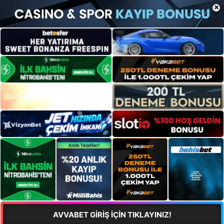
×
AVVABET GİRİŞ İÇİN TIKLAYINIZ!