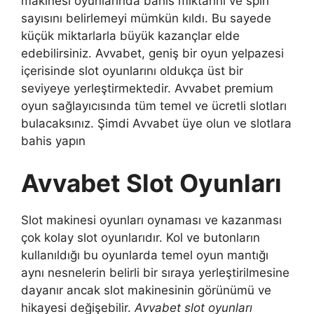
makinesi oyunlarında bahis miktarını ve spin
sayısını belirlemeyi mümkün kıldı. Bu sayede
küçük miktarlarla büyük kazançlar elde
edebilirsiniz. Avvabet, geniş bir oyun yelpazesi
içerisinde slot oyunlarını oldukça üst bir
seviyeye yerleştirmektedir. Avvabet premium
oyun sağlayıcısında tüm temel ve ücretli slotları
bulacaksınız. Şimdi Avvabet üye olun ve slotlara
bahis yapın
Avvabet Slot Oyunları
Slot makinesi oyunları oynaması ve kazanması
çok kolay slot oyunlarıdır. Kol ve butonların
kullanıldığı bu oyunlarda temel oyun mantığı
aynı nesnelerin belirli bir sıraya yerleştirilmesine
dayanır ancak slot makinesinin görünümü ve
hikayesi değişebilir.
Avvabet slot oyunları