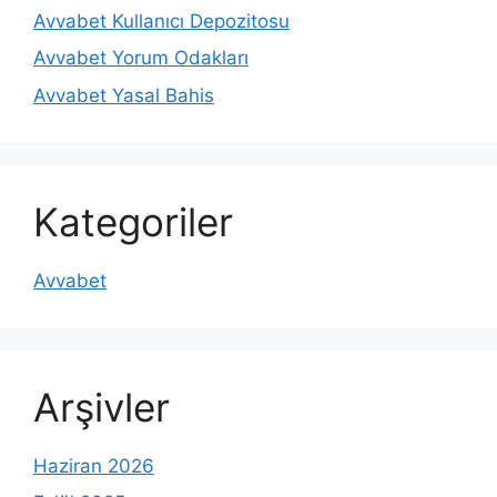
Avvabet Kullanıcı Depozitosu
Avvabet Yorum Odakları
Avvabet Yasal Bahis
Kategoriler
Avvabet
Arşivler
Haziran 2026