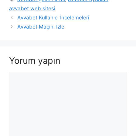
avvabet web sitesi
Avvabet Kullanıcı İncelemeleri
Avvabet Maçını İzle
Yorum yapın
Yorum