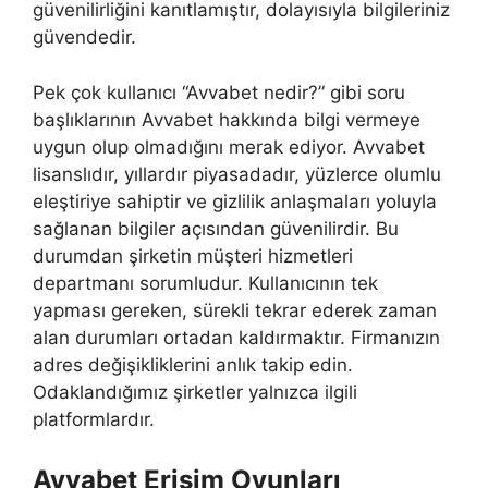
güvenilirliğini kanıtlamıştır, dolayısıyla bilgileriniz
güvendedir.
Pek çok kullanıcı “Avvabet nedir?” gibi soru
başlıklarının Avvabet hakkında bilgi vermeye
uygun olup olmadığını merak ediyor. Avvabet
lisanslıdır, yıllardır piyasadadır, yüzlerce olumlu
eleştiriye sahiptir ve gizlilik anlaşmaları yoluyla
sağlanan bilgiler açısından güvenilirdir. Bu
durumdan şirketin müşteri hizmetleri
departmanı sorumludur. Kullanıcının tek
yapması gereken, sürekli tekrar ederek zaman
alan durumları ortadan kaldırmaktır. Firmanızın
adres değişikliklerini anlık takip edin.
Odaklandığımız şirketler yalnızca ilgili
platformlardır.
Avvabet Erişim Oyunları