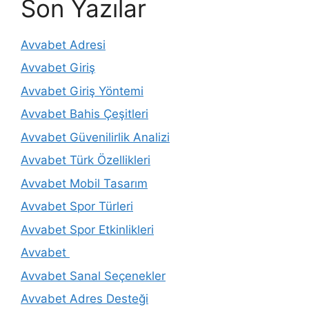
Son Yazılar
Avvabet Adresi
Avvabet Giriş
Avvabet Giriş Yöntemi
Avvabet Bahis Çeşitleri
Avvabet Güvenilirlik Analizi
Avvabet Türk Özellikleri
Avvabet Mobil Tasarım
Avvabet Spor Türleri
Avvabet Spor Etkinlikleri
Avvabet
Avvabet Sanal Seçenekler
Avvabet Adres Desteği