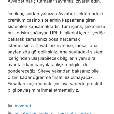
Avvabet hariç tutmalar sayfamızı ziyaret edin.
İçerik açısından yalnızca Avvabet sektöründeki
premium casino sitelerinin kapsamına giren
sistemleri kapsamaktadır. Tüm içerik, şirketinize
hızlı erişim sağlayan URL bilgilerini içerir. İçeriğe
bakarak zamanınızı boşa harcamak
istemezsiniz. Cevabınız evet ise, mesajı ana
sayfanızda görebilirsiniz. Ana sayfadaki sistem
içeriğinden ulaşılabilecek bilgilerin yanı sıra
avantajlı kampanyalara ilişkin bilgiler de
göndereceğiz. Siteye yakından baksanız bile
bizim kadar öğrenme fırsatınız olmayacak.
Fırsatları kaçırmamak için kısa vadede proaktif
bilgi paylaşımını ihmal etmemeliyiz.
Kategoriler
Avvabet
Etiketler
avvabet güvenlir mi
,
avvabet oyunları
,