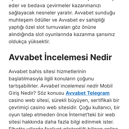
eder ve bedava çevirmeler kazanmanızı
sağlayacak nesneler yaratır. Avvabet sunduğu
muhteşem ödüller ve Avvabet ev sahipliği
yaptığı özel slot turnuvaları göz önüne
alındığında slot oyunlarında kazanma şansınız
oldukça yüksektir.
Avvabet İncelemesi Nedir
Avvabet bahis sitesi hizmetlerinin
başlatılmasıyla ilgili konuların çoğunu
tartışabilirler.
Avvabet i̇ncelemesi nedir
Mobil
Giriş Nedir? Söz konusu
Avvabet Telegram
casino web sitesi, sürekli büyüyen, sertifikalı bir
çevrimiçi casino web sitesidir. Çoğu kullanıcı, bir
oyun talep etmeden önce İnternet’teki bir web
sitesi hakkında daha fazla bilgi edinmek ister.