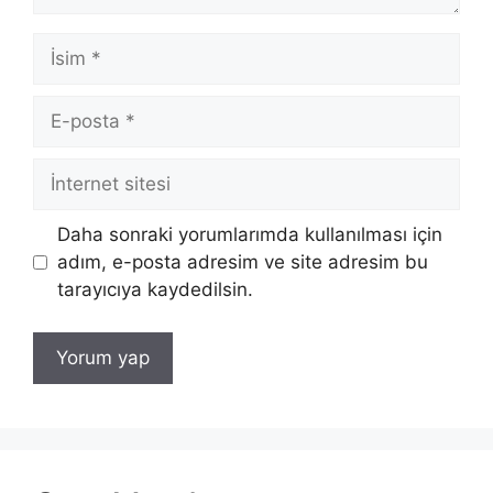
İsim
E-
posta
İnternet
sitesi
Daha sonraki yorumlarımda kullanılması için
adım, e-posta adresim ve site adresim bu
tarayıcıya kaydedilsin.