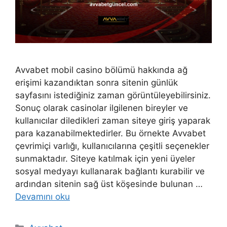
Avvabet mobil casino bölümü hakkında ağ
erişimi kazandıktan sonra sitenin günlük
sayfasını istediğiniz zaman görüntüleyebilirsiniz.
Sonuç olarak casinolar ilgilenen bireyler ve
kullanıcılar diledikleri zaman siteye giriş yaparak
para kazanabilmektedirler. Bu örnekte Avvabet
çevrimiçi varlığı, kullanıcılarına çeşitli seçenekler
sunmaktadır. Siteye katılmak için yeni üyeler
sosyal medyayı kullanarak bağlantı kurabilir ve
ardından sitenin sağ üst köşesinde bulunan …
Devamını oku
Kategoriler