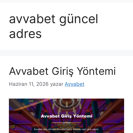
avvabet güncel
adres
Avvabet Giriş Yöntemi
Haziran 11, 2026
yazar
Avvabet