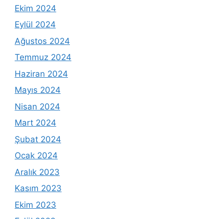
Ekim 2024
Eylül 2024
Ağustos 2024
Temmuz 2024
Haziran 2024
Mayıs 2024
Nisan 2024
Mart 2024
Şubat 2024
Ocak 2024
Aralık 2023
Kasım 2023
Ekim 2023