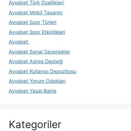
Avvabet Türk Özellikleri
Avvabet Mobil Tasarım
Avvabet Spor Türleri
Avvabet Spor Etkinlikleri
Avvabet
Avvabet Sanal Seçenekler
Avvabet Adres Desteği
Avvabet Kullanıcı Depozitosu
Avvabet Yorum Odakları
Avvabet Yasal Bahis
Kategoriler