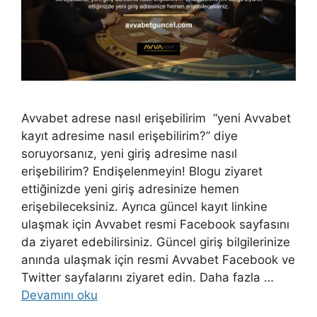
Avvabet adrese nasıl erişebilirim “yeni Avvabet
kayıt adresime nasıl erişebilirim?” diye
soruyorsanız, yeni giriş adresime nasıl
erişebilirim? Endişelenmeyin! Blogu ziyaret
ettiğinizde yeni giriş adresinize hemen
erişebileceksiniz. Ayrıca güncel kayıt linkine
ulaşmak için Avvabet resmi Facebook sayfasını
da ziyaret edebilirsiniz. Güncel giriş bilgilerinize
anında ulaşmak için resmi Avvabet Facebook ve
Twitter sayfalarını ziyaret edin. Daha fazla …
Devamını oku