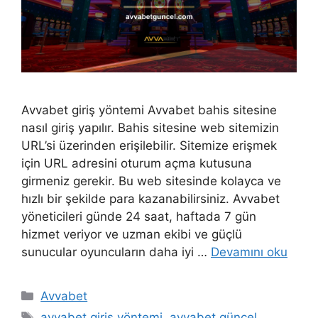
Avvabet giriş yöntemi Avvabet bahis sitesine
nasıl giriş yapılır. Bahis sitesine web sitemizin
URL’si üzerinden erişilebilir. Sitemize erişmek
için URL adresini oturum açma kutusuna
girmeniz gerekir. Bu web sitesinde kolayca ve
hızlı bir şekilde para kazanabilirsiniz. Avvabet
yöneticileri günde 24 saat, haftada 7 gün
hizmet veriyor ve uzman ekibi ve güçlü
sunucular oyuncuların daha iyi …
Devamını oku
Kategoriler
Avvabet
Etiketler
avvabet giriş yöntemi
,
avvabet güncel