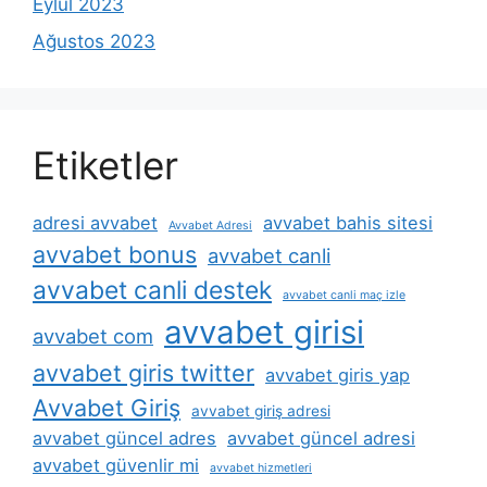
Eylül 2023
Ağustos 2023
Etiketler
adresi avvabet
avvabet bahis sitesi
Avvabet Adresi
avvabet bonus
avvabet canli
avvabet canli destek
avvabet canli maç izle
avvabet girisi
avvabet com
avvabet giris twitter
avvabet giris yap
Avvabet Giriş
avvabet giriş adresi
avvabet güncel adres
avvabet güncel adresi
avvabet güvenlir mi
avvabet hizmetleri