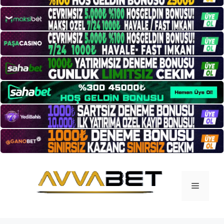
İçeriğe
atla
Menü