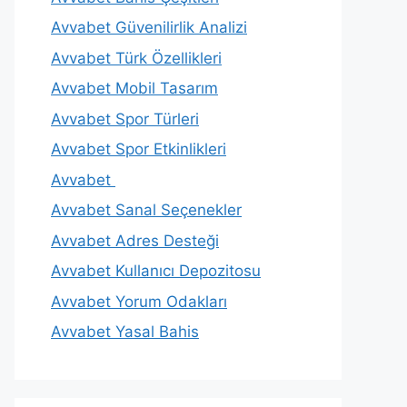
Avvabet Güvenilirlik Analizi
Avvabet Türk Özellikleri
Avvabet Mobil Tasarım
Avvabet Spor Türleri
Avvabet Spor Etkinlikleri
Avvabet
Avvabet Sanal Seçenekler
Avvabet Adres Desteği
Avvabet Kullanıcı Depozitosu
Avvabet Yorum Odakları
Avvabet Yasal Bahis