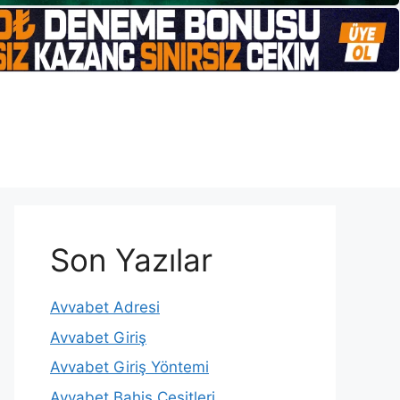
Son Yazılar
Avvabet Adresi
Avvabet Giriş
Avvabet Giriş Yöntemi
Avvabet Bahis Çeşitleri