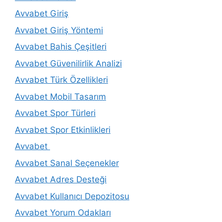
Avvabet Giriş
Avvabet Giriş Yöntemi
Avvabet Bahis Çeşitleri
Avvabet Güvenilirlik Analizi
Avvabet Türk Özellikleri
Avvabet Mobil Tasarım
Avvabet Spor Türleri
Avvabet Spor Etkinlikleri
Avvabet
Avvabet Sanal Seçenekler
Avvabet Adres Desteği
Avvabet Kullanıcı Depozitosu
Avvabet Yorum Odakları