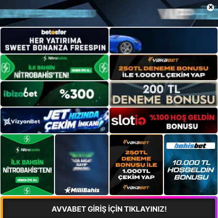
×
AVVABET GİRİŞ İÇİN TIKLAYINIZ!