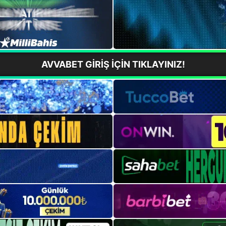
AVVABET GİRİŞ İÇİN TIKLAYINIZ!