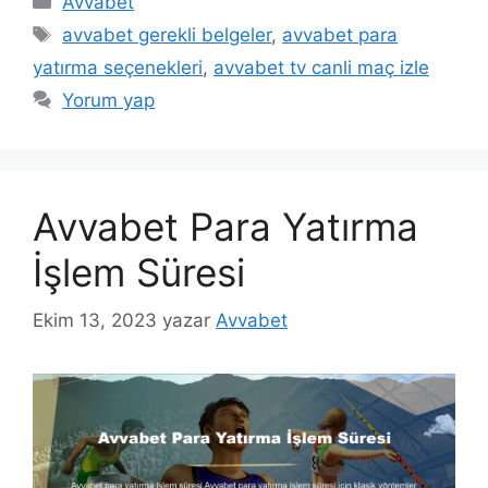
Avvabet
Etiketler
avvabet gerekli belgeler
,
avvabet para
yatırma seçenekleri
,
avvabet tv canli maç izle
Yorum yap
Avvabet Para Yatırma
İşlem Süresi
Ekim 13, 2023
yazar
Avvabet