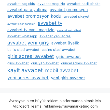
avvabet kaç oldu
avvabet maç izle
avvabet nasil bir site
avvabet para yatirma
avvabet promosyon
avvabet promosyon kodu
avvabet sikayet
avvabet tv
avvabet spor bahisleri
avvabet tv canli maç izle
avvabet web sitesi
avvabet whatsapp
avvabet yeni adresi
avvabet yeni giriş
avvabet üyelik
bahis sitesi avvabet
casino sitesi avvabet
giris adresi avvabet
giris avvabet
girisi avvabet
giris yap avvabet
güncel adresi avvabet
kayit avvabet
mobil avvabet
yeni adresi avvabet
yeni giris avvabet
Avrasya'nın en büyük reklam platformunda olmak için
Microsoft Teams:
reklam@avrasyamarketing.com