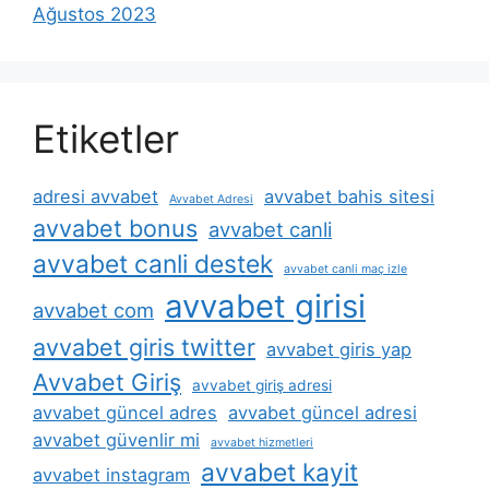
Ağustos 2023
Etiketler
adresi avvabet
avvabet bahis sitesi
Avvabet Adresi
avvabet bonus
avvabet canli
avvabet canli destek
avvabet canli maç izle
avvabet girisi
avvabet com
avvabet giris twitter
avvabet giris yap
Avvabet Giriş
avvabet giriş adresi
avvabet güncel adres
avvabet güncel adresi
avvabet güvenlir mi
avvabet hizmetleri
avvabet kayit
avvabet instagram