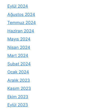
Eylül 2024
Ağustos 2024
Temmuz 2024
Haziran 2024
Mayıs 2024
Nisan 2024
Mart 2024
Şubat 2024
Ocak 2024
Aralık 2023
Kasım 2023
Ekim 2023
Eylül 2023