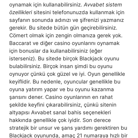
oynamak için kullanabilirsiniz.
Avvabet sistem
özellikleri
sitesini telefonunuzda kullanmak için
sayfanın sonunda adınızı ve şifrenizi yazmanız
gerekir. Bu sitede bütün gün geçirebilirsiniz.
Cömert olmak için zengin olmanıza gerek yok.
Baccarat ve diğer casino oyunlarını oynamak
için bonuslar da kullanabilirsiniz (eğer
isterseniz). Bu sitede birçok Blackjack oyunu
bulabilirsiniz. Birçok insan şimdi bu oyunu
oynuyor çünkü çok güzel ve iyi. Oyun genellikle
keyiflidir. Bu nedenle, oyuncular genellikle bu
oyuna yatırım yapar ve bu oyunu kazanma
şansını dener. Casino oyunlarının en rahat
şekilde keyfini çıkarabilirsiniz, çünkü sitenin
altyapısı Avvabet sanal bahis seçenekleri
hakkında genellikle çok iyidir. Son derece
stratejik bir unsur ve şans yardımı gerektiren bu
Blackjack oyununda, amaç 21 numaraya hızlı bir