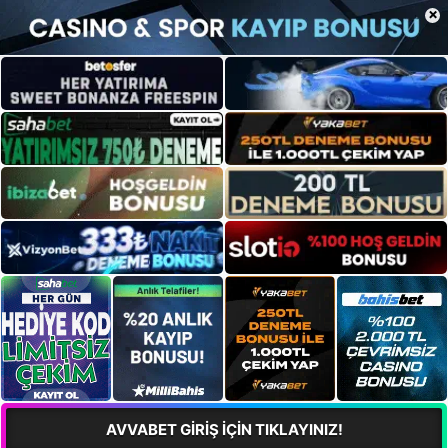
×
AVVABET GİRİŞ İÇİN TIKLAYINIZ!