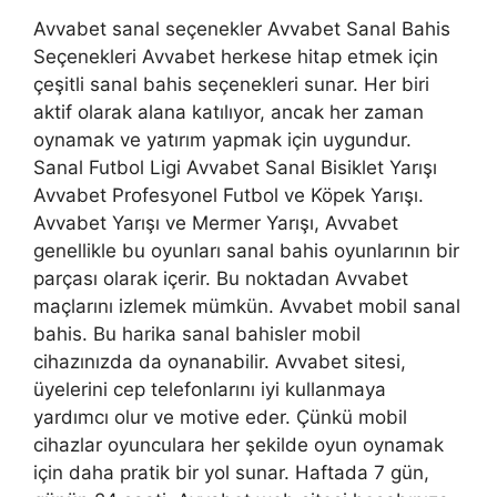
Avvabet sanal seçenekler Avvabet Sanal Bahis
Seçenekleri Avvabet herkese hitap etmek için
çeşitli sanal bahis seçenekleri sunar. Her biri
aktif olarak alana katılıyor, ancak her zaman
oynamak ve yatırım yapmak için uygundur.
Sanal Futbol Ligi Avvabet Sanal Bisiklet Yarışı
Avvabet Profesyonel Futbol ve Köpek Yarışı.
Avvabet Yarışı ve Mermer Yarışı, Avvabet
genellikle bu oyunları sanal bahis oyunlarının bir
parçası olarak içerir. Bu noktadan Avvabet
maçlarını izlemek mümkün. Avvabet mobil sanal
bahis. Bu harika sanal bahisler mobil
cihazınızda da oynanabilir. Avvabet sitesi,
üyelerini cep telefonlarını iyi kullanmaya
yardımcı olur ve motive eder. Çünkü mobil
cihazlar oyunculara her şekilde oyun oynamak
için daha pratik bir yol sunar. Haftada 7 gün,