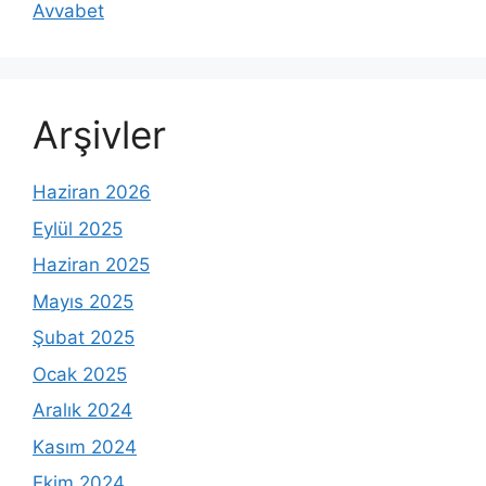
Avvabet
Arşivler
Haziran 2026
Eylül 2025
Haziran 2025
Mayıs 2025
Şubat 2025
Ocak 2025
Aralık 2024
Kasım 2024
Ekim 2024