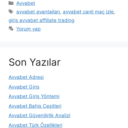
Kategoriler
Avvabet
Etiketler
avvabet avantajları
,
avvabet canli maç izle
,
giriş avvabet affiliate trading
Yorum yap
Son Yazılar
Avvabet Adresi
Avvabet Giriş
Avvabet Giriş Yöntemi
Avvabet Bahis Çeşitleri
Avvabet Güvenilirlik Analizi
Avvabet Türk Özellikleri