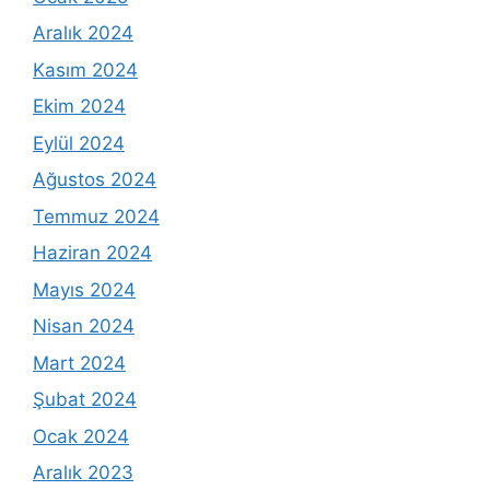
Aralık 2024
Kasım 2024
Ekim 2024
Eylül 2024
Ağustos 2024
Temmuz 2024
Haziran 2024
Mayıs 2024
Nisan 2024
Mart 2024
Şubat 2024
Ocak 2024
Aralık 2023