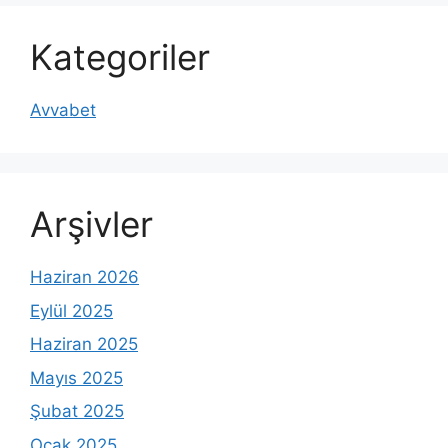
Kategoriler
Avvabet
Arşivler
Haziran 2026
Eylül 2025
Haziran 2025
Mayıs 2025
Şubat 2025
Ocak 2025