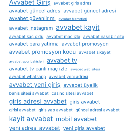
Avvabet Giriş
avvabet giriş adresi
avvabet güncel adres
avvabet güncel adresi
avvabet güvenlir mi
avvabet hizmetleri
avvabet kayit
avvabet instagram
avvabet kaç oldu
avvabet maç izle
avvabet nasil bir site
avvabet para yatirma
avvabet promosyon
avvabet promosyon kodu
avvabet sikayet
avvabet tv
avvabet spor bahisleri
avvabet tv canli maç izle
avvabet web sitesi
avvabet whatsapp
avvabet yeni adresi
avvabet yeni giriş
avvabet üyelik
bahis sitesi avvabet
casino sitesi avvabet
giris adresi avvabet
giris avvabet
girisi avvabet
giris yap avvabet
güncel adresi avvabet
kayit avvabet
mobil avvabet
yeni adresi avvabet
yeni giris avvabet