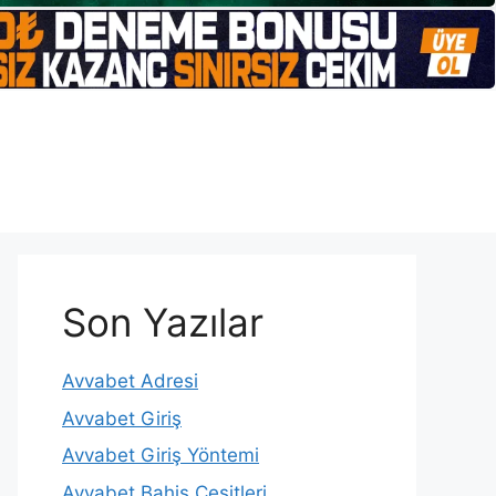
Son Yazılar
Avvabet Adresi
Avvabet Giriş
Avvabet Giriş Yöntemi
Avvabet Bahis Çeşitleri