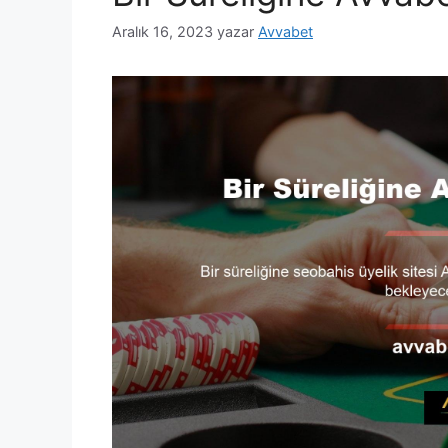
Aralık 16, 2023
yazar
Avvabet