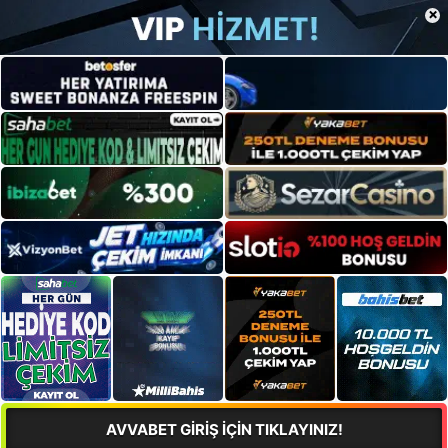
×
AVVABET GİRİŞ İÇİN TIKLAYINIZ!