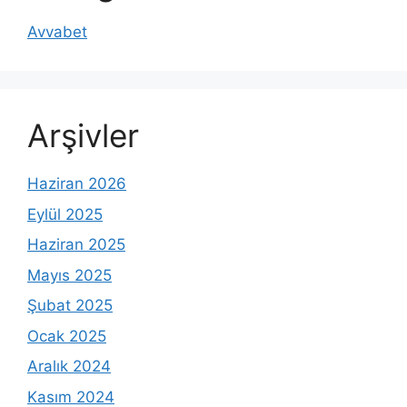
Avvabet
Arşivler
Haziran 2026
Eylül 2025
Haziran 2025
Mayıs 2025
Şubat 2025
Ocak 2025
Aralık 2024
Kasım 2024