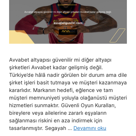
Avvabet altyapısı güvenilir mi diğer altyapı
şirketleri Avvabet kadar gelişmiş değil.
Türkiye’de hâlâ nadir görülen bir durum ama dile
şirket işleri basit tutmaya ve müşteri kazanmaya
kararlıdır. Markanın hedefi, eğlence ve tam
müşteri memnuniyeti yoluyla olağanüstü müşteri
hizmetleri sunmaktır. Güvenli Oyun Kuralları,
bireylere veya ailelerine zararlı eşyaların
sağlanması riskini en aza indirmek için
tasarlanmıştır. Segayah …
Devamını oku