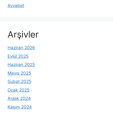
Avvabet
Arşivler
Haziran 2026
Eylül 2025
Haziran 2025
Mayıs 2025
Şubat 2025
Ocak 2025
Aralık 2024
Kasım 2024