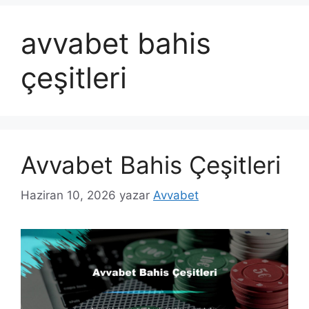
avvabet bahis
çeşitleri
Avvabet Bahis Çeşitleri
Haziran 10, 2026
yazar
Avvabet