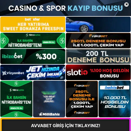
×
AVVABET GİRİŞ İÇİN TIKLAYINIZ!