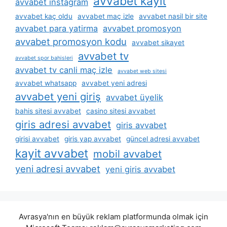
avvabet kayit
avvabet instagram
avvabet kaç oldu
avvabet maç izle
avvabet nasil bir site
avvabet para yatirma
avvabet promosyon
avvabet promosyon kodu
avvabet sikayet
avvabet tv
avvabet spor bahisleri
avvabet tv canli maç izle
avvabet web sitesi
avvabet whatsapp
avvabet yeni adresi
avvabet yeni giriş
avvabet üyelik
bahis sitesi avvabet
casino sitesi avvabet
giris adresi avvabet
giris avvabet
girisi avvabet
giris yap avvabet
güncel adresi avvabet
kayit avvabet
mobil avvabet
yeni adresi avvabet
yeni giris avvabet
Avrasya'nın en büyük reklam platformunda olmak için