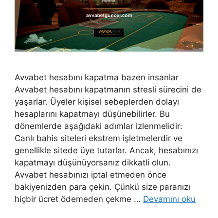
Avvabet hesabını kapatma bazen insanlar
Avvabet hesabını kapatmanın stresli sürecini de
yaşarlar. Üyeler kişisel sebeplerden dolayı
hesaplarını kapatmayı düşünebilirler. Bu
dönemlerde aşağıdaki adımlar izlenmelidir:
Canlı bahis siteleri ekstrem işletmelerdir ve
genellikle sitede üye tutarlar. Ancak, hesabınızı
kapatmayı düşünüyorsanız dikkatli olun.
Avvabet hesabınızı iptal etmeden önce
bakiyenizden para çekin. Çünkü size paranızı
hiçbir ücret ödemeden çekme …
Devamını oku