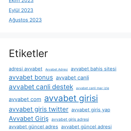
Ekim 2023
Eylül 2023
Ağustos 2023
Etiketler
adresi avvabet
avvabet bahis sitesi
Avvabet Adresi
avvabet bonus
avvabet canli
avvabet canli destek
avvabet canli maç izle
avvabet girisi
avvabet com
avvabet giris twitter
avvabet giris yap
Avvabet Giriş
avvabet giriş adresi
avvabet güncel adres
avvabet güncel adresi