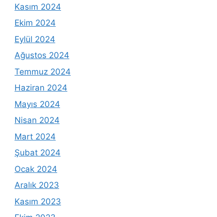
Kasım 2024
Ekim 2024
Eylül 2024
Ağustos 2024
Temmuz 2024
Haziran 2024
Mayıs 2024
Nisan 2024
Mart 2024
Şubat 2024
Ocak 2024
Aralık 2023
Kasım 2023