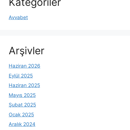
Kategoriler
Avvabet
Arşivler
Haziran 2026
Eylül 2025
Haziran 2025
Mayıs 2025
Şubat 2025
Ocak 2025
Aralık 2024