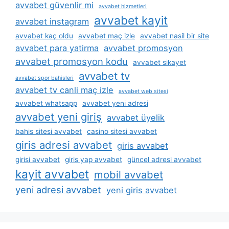
avvabet güvenlir mi
avvabet hizmetleri
avvabet kayit
avvabet instagram
avvabet kaç oldu
avvabet maç izle
avvabet nasil bir site
avvabet para yatirma
avvabet promosyon
avvabet promosyon kodu
avvabet sikayet
avvabet tv
avvabet spor bahisleri
avvabet tv canli maç izle
avvabet web sitesi
avvabet whatsapp
avvabet yeni adresi
avvabet yeni giriş
avvabet üyelik
bahis sitesi avvabet
casino sitesi avvabet
giris adresi avvabet
giris avvabet
girisi avvabet
giris yap avvabet
güncel adresi avvabet
kayit avvabet
mobil avvabet
yeni adresi avvabet
yeni giris avvabet