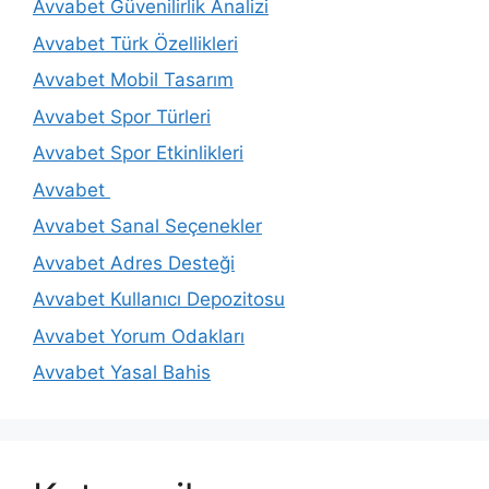
Avvabet Güvenilirlik Analizi
Avvabet Türk Özellikleri
Avvabet Mobil Tasarım
Avvabet Spor Türleri
Avvabet Spor Etkinlikleri
Avvabet
Avvabet Sanal Seçenekler
Avvabet Adres Desteği
Avvabet Kullanıcı Depozitosu
Avvabet Yorum Odakları
Avvabet Yasal Bahis