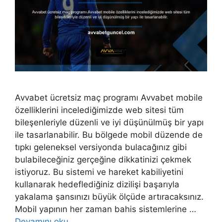
Avvabet ücretsiz maç programı Avvabet mobile
özelliklerini incelediğimizde web sitesi tüm
bileşenleriyle düzenli ve iyi düşünülmüş bir yapı
ile tasarlanabilir. Bu bölgede mobil düzende de
tıpkı geleneksel versiyonda bulacağınız gibi
bulabileceğiniz gerçeğine dikkatinizi çekmek
istiyoruz. Bu sistemi ve hareket kabiliyetini
kullanarak hedeflediğiniz dizilişi başarıyla
yakalama şansınızı büyük ölçüde artıracaksınız.
Mobil yapının her zaman bahis sistemlerine …
Devamını oku