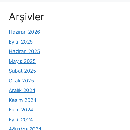
Arşivler
Haziran 2026
Eylül 2025
Haziran 2025
Mayıs 2025
Şubat 2025
Ocak 2025
Aralık 2024
Kasım 2024
Ekim 2024
Eylül 2024
Ağustos 2024