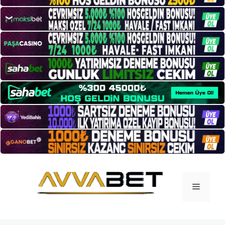
İçeriğe
atla
Menü