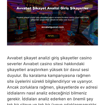
Avvabet şikayet analizi giriş şikayetler casino
severler Avvabet casino sitesi hakkındaki
şikayetleri araştırırken yüksek bir davul sesi
duyulur. Bu karalama kampanyasına rağmen
site üyelerini sürekli bilgilendiriyor ve uyarıyor.
Ancak zorluklara rağmen, şikayetlerde ev adresi
iddialarını nasıl analiz edeceğinizi bilmeniz
gerekir. İddiaları analiz ederken en önemli şey
tek bir siteye ve tek bir üyeye odaklanmamaktır.