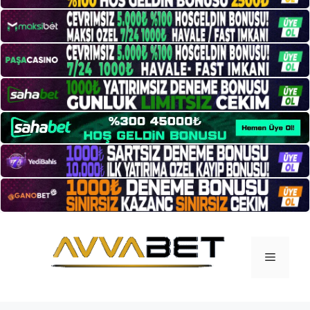
İçeriğe
atla
Menü