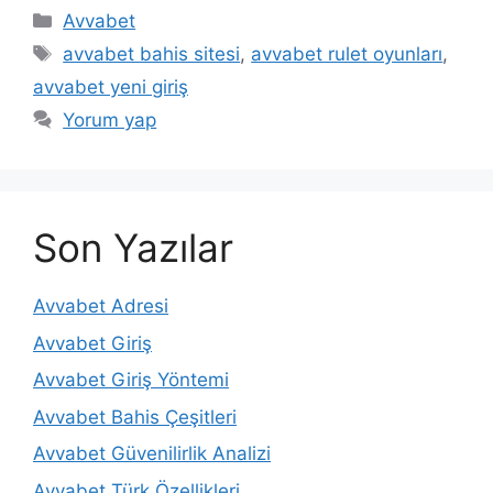
Kategoriler
Avvabet
Etiketler
avvabet bahis sitesi
,
avvabet rulet oyunları
,
avvabet yeni giriş
Yorum yap
Son Yazılar
Avvabet Adresi
Avvabet Giriş
Avvabet Giriş Yöntemi
Avvabet Bahis Çeşitleri
Avvabet Güvenilirlik Analizi
Avvabet Türk Özellikleri