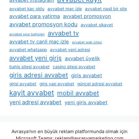
avvabet instagram
avvabet kaç oldu
avvabet maç izle
avvabet nasil bir site
avvabet para yatirma
avvabet promosyon
avvabet promosyon kodu
avvabet sikayet
avvabet tv
avvabet spor bahisleri
avvabet tv canli maç izle
avvabet web sitesi
avvabet whatsapp
avvabet yeni adresi
avvabet yeni giriş
avvabet üyelik
bahis sitesi avvabet
casino sitesi avvabet
giris adresi avvabet
giris avvabet
girisi avvabet
giris yap avvabet
güncel adresi avvabet
kayit avvabet
mobil avvabet
yeni adresi avvabet
yeni giris avvabet
Avrasya'nın en büyük reklam platformunda olmak için
Microsoft Teams:
reklam@avrasyamarketing.com