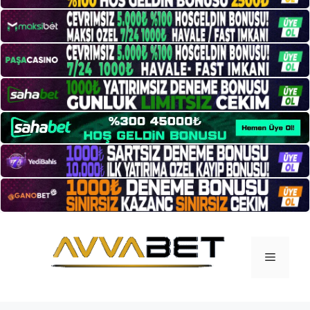
İçeriğe
atla
Menü