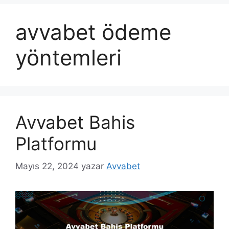
avvabet ödeme
yöntemleri
Avvabet Bahis
Platformu
Mayıs 22, 2024
yazar
Avvabet