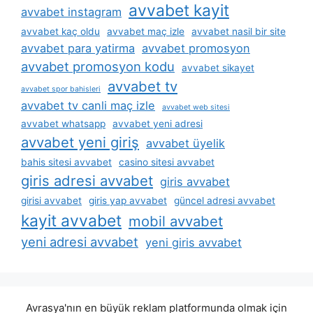
avvabet kayit
avvabet instagram
avvabet kaç oldu
avvabet maç izle
avvabet nasil bir site
avvabet para yatirma
avvabet promosyon
avvabet promosyon kodu
avvabet sikayet
avvabet tv
avvabet spor bahisleri
avvabet tv canli maç izle
avvabet web sitesi
avvabet whatsapp
avvabet yeni adresi
avvabet yeni giriş
avvabet üyelik
bahis sitesi avvabet
casino sitesi avvabet
giris adresi avvabet
giris avvabet
girisi avvabet
giris yap avvabet
güncel adresi avvabet
kayit avvabet
mobil avvabet
yeni adresi avvabet
yeni giris avvabet
Avrasya'nın en büyük reklam platformunda olmak için