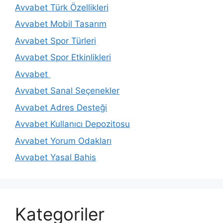
Avvabet Türk Özellikleri
Avvabet Mobil Tasarım
Avvabet Spor Türleri
Avvabet Spor Etkinlikleri
Avvabet
Avvabet Sanal Seçenekler
Avvabet Adres Desteği
Avvabet Kullanıcı Depozitosu
Avvabet Yorum Odakları
Avvabet Yasal Bahis
Kategoriler