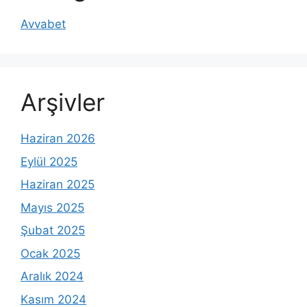
Avvabet
Arşivler
Haziran 2026
Eylül 2025
Haziran 2025
Mayıs 2025
Şubat 2025
Ocak 2025
Aralık 2024
Kasım 2024