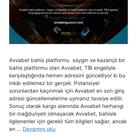
Avvabet bahis platformu saygın ve kazançlı bir
bahis platformu olan Avvabet, TİB engeliyle
karşılaştığında hemen adresini güncelliyor ki bu
inkâr edilemez bir gerçek. Potansiyel
sorunlardan kaçınmak için Avvabet en son giriş
adresi güncellemelerine uymanız tavsiye edilir.
Sonuç olarak kargo alanında Avvabet herhangi
bir mağduriyeti olmayacak Avvabet, bahisle
ilgilenenler için gerekli tüm bilgileri sağlar, ancak
en …
Devamını oku