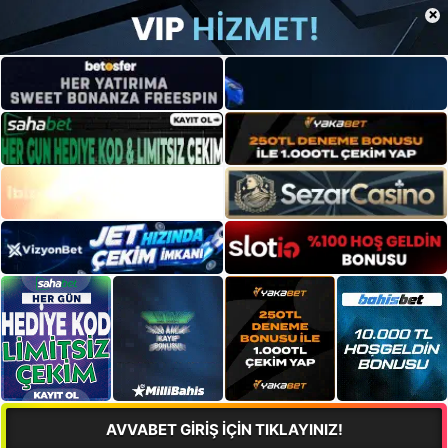
×
AVVABET GİRİŞ İÇİN TIKLAYINIZ!