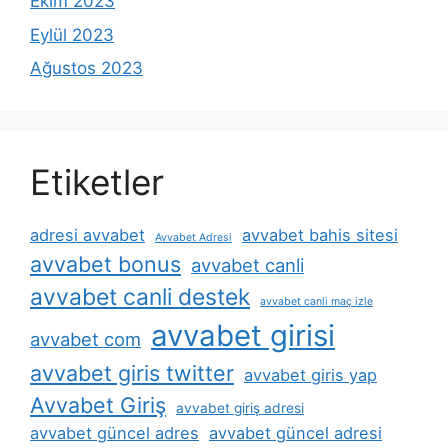
Ekim 2023
Eylül 2023
Ağustos 2023
Etiketler
adresi avvabet
avvabet bahis sitesi
Avvabet Adresi
avvabet bonus
avvabet canli
avvabet canli destek
avvabet canli maç izle
avvabet girisi
avvabet com
avvabet giris twitter
avvabet giris yap
Avvabet Giriş
avvabet giriş adresi
avvabet güncel adres
avvabet güncel adresi