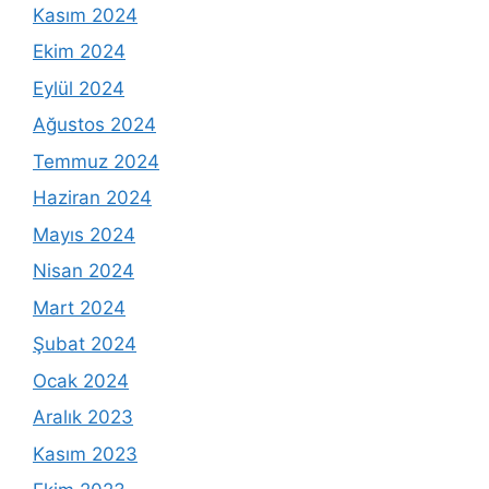
Kasım 2024
Ekim 2024
Eylül 2024
Ağustos 2024
Temmuz 2024
Haziran 2024
Mayıs 2024
Nisan 2024
Mart 2024
Şubat 2024
Ocak 2024
Aralık 2023
Kasım 2023