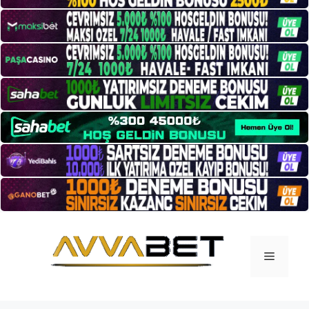
İçeriğe
atla
Menü