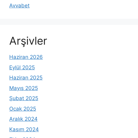
Avvabet
Arşivler
Haziran 2026
Eylül 2025
Haziran 2025
Mayıs 2025
Şubat 2025
Ocak 2025
Aralık 2024
Kasım 2024