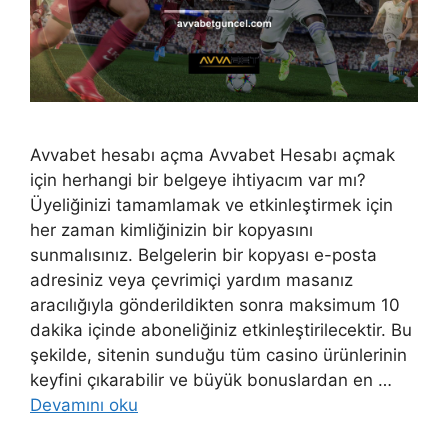
Avvabet hesabı açma Avvabet Hesabı açmak
için herhangi bir belgeye ihtiyacım var mı?
Üyeliğinizi tamamlamak ve etkinleştirmek için
her zaman kimliğinizin bir kopyasını
sunmalısınız. Belgelerin bir kopyası e-posta
adresiniz veya çevrimiçi yardım masanız
aracılığıyla gönderildikten sonra maksimum 10
dakika içinde aboneliğiniz etkinleştirilecektir. Bu
şekilde, sitenin sunduğu tüm casino ürünlerinin
keyfini çıkarabilir ve büyük bonuslardan en …
Devamını oku