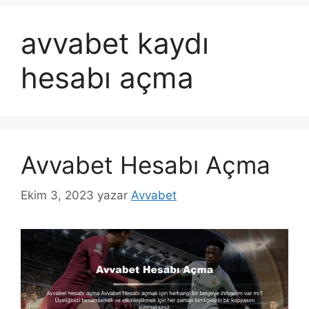
avvabet kaydı
hesabı açma
Avvabet Hesabı Açma
Ekim 3, 2023
yazar
Avvabet