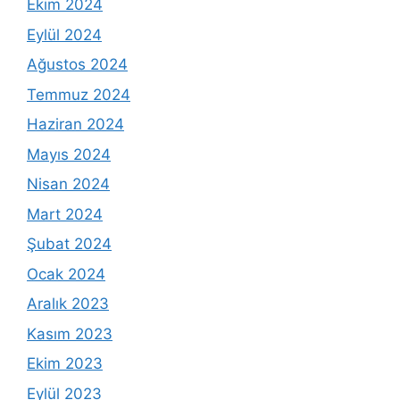
Ekim 2024
Eylül 2024
Ağustos 2024
Temmuz 2024
Haziran 2024
Mayıs 2024
Nisan 2024
Mart 2024
Şubat 2024
Ocak 2024
Aralık 2023
Kasım 2023
Ekim 2023
Eylül 2023