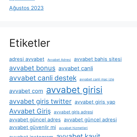
Ağustos 2023
Etiketler
adresi avvabet
avvabet bahis sitesi
Avvabet Adresi
avvabet bonus
avvabet canli
avvabet canli destek
avvabet canli maç izle
avvabet girisi
avvabet com
avvabet giris twitter
avvabet giris yap
Avvabet Giriş
avvabet giriş adresi
avvabet güncel adres
avvabet güncel adresi
avvabet güvenlir mi
avvabet hizmetleri
avvabet kayit