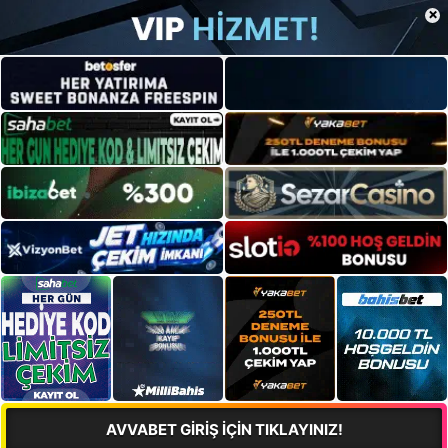
×
AVVABET GİRİŞ İÇİN TIKLAYINIZ!