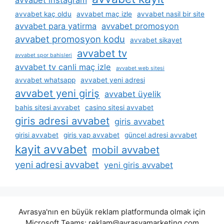
avvabet instagram
avvabet kaç oldu
avvabet maç izle
avvabet nasil bir site
avvabet para yatirma
avvabet promosyon
avvabet promosyon kodu
avvabet sikayet
avvabet tv
avvabet spor bahisleri
avvabet tv canli maç izle
avvabet web sitesi
avvabet whatsapp
avvabet yeni adresi
avvabet yeni giriş
avvabet üyelik
bahis sitesi avvabet
casino sitesi avvabet
giris adresi avvabet
giris avvabet
girisi avvabet
giris yap avvabet
güncel adresi avvabet
kayit avvabet
mobil avvabet
yeni adresi avvabet
yeni giris avvabet
Avrasya'nın en büyük reklam platformunda olmak için
Microsoft Teams:
reklam@avrasyamarketing.com