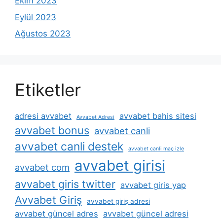
Ekim 2023
Eylül 2023
Ağustos 2023
Etiketler
adresi avvabet
avvabet bahis sitesi
Avvabet Adresi
avvabet bonus
avvabet canli
avvabet canli destek
avvabet canli maç izle
avvabet girisi
avvabet com
avvabet giris twitter
avvabet giris yap
Avvabet Giriş
avvabet giriş adresi
avvabet güncel adres
avvabet güncel adresi