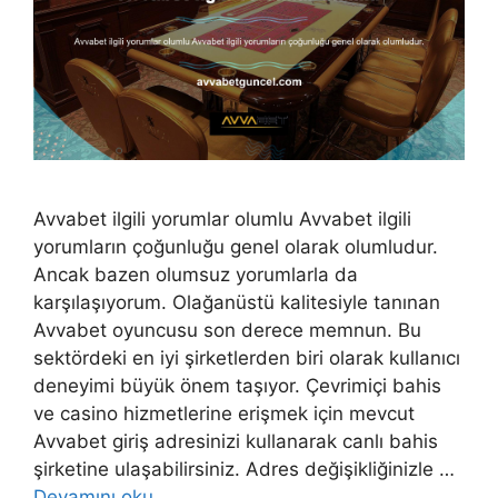
Avvabet ilgili yorumlar olumlu Avvabet ilgili
yorumların çoğunluğu genel olarak olumludur.
Ancak bazen olumsuz yorumlarla da
karşılaşıyorum. Olağanüstü kalitesiyle tanınan
Avvabet oyuncusu son derece memnun. Bu
sektördeki en iyi şirketlerden biri olarak kullanıcı
deneyimi büyük önem taşıyor. Çevrimiçi bahis
ve casino hizmetlerine erişmek için mevcut
Avvabet giriş adresinizi kullanarak canlı bahis
şirketine ulaşabilirsiniz. Adres değişikliğinizle …
Devamını oku