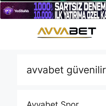
İçeriğe
atla
avvabet güvenili
Avvabet Spor