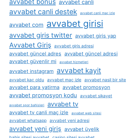
avvabet bonus
avvabet canli
avvabet canli destek
avvabet canli maç izle
avvabet girisi
avvabet com
avvabet giris twitter
avvabet giris yap
Avvabet Giriş
avvabet giriş adresi
avvabet güncel adres
avvabet güncel adresi
avvabet güvenlir mi
avvabet hizmetleri
avvabet kayit
avvabet instagram
avvabet kaç oldu
avvabet maç izle
avvabet nasil bir site
avvabet para yatirma
avvabet promosyon
avvabet promosyon kodu
avvabet sikayet
avvabet tv
avvabet spor bahisleri
avvabet tv canli maç izle
avvabet web sitesi
avvabet whatsapp
avvabet yeni adresi
avvabet yeni giriş
avvabet üyelik
bahis sitesi avvabet
casino sitesi avvabet