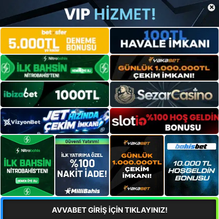
×
AVVABET GİRİŞ İÇİN TIKLAYINIZ!