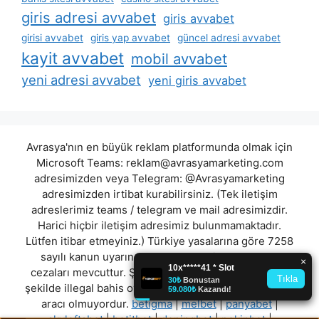
giris adresi avvabet
giris avvabet
girisi avvabet
giris yap avvabet
güncel adresi avvabet
kayit avvabet
mobil avvabet
yeni adresi avvabet
yeni giris avvabet
Avrasya'nın en büyük reklam platformunda olmak için
Microsoft Teams:
reklam@avrasyamarketing.com
adresimizden veya Telegram: @Avrasyamarketing
adresimizden irtibat kurabilirsiniz. (Tek iletişim
adreslerimiz teams / telegram ve mail adresimizdir.
Harici hiçbir iletişim adresimiz bulunmamaktadır.
Lütfen itibar etmeyiniz.) Türkiye yasalarına göre 7258
sayılı kanun uyarınca yasa dışı bahis oynamanın
cezaları mevcuttur. Şu an bulunduğunuz site hiç bir
şekilde illegal bahis oyunları oynatmıyor ve oynamaya
aracı olmuyordur.
betigma
|
melbet
|
panyabet
|