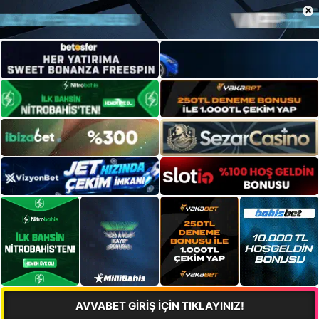
×
AVVABET GİRİŞ İÇİN TIKLAYINIZ!