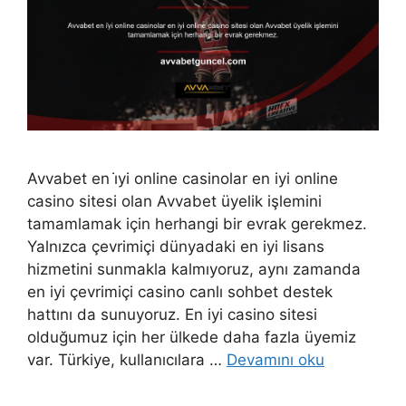
Avvabet en i̇yi online casinolar en iyi online
casino sitesi olan Avvabet üyelik işlemini
tamamlamak için herhangi bir evrak gerekmez.
Yalnızca çevrimiçi dünyadaki en iyi lisans
hizmetini sunmakla kalmıyoruz, aynı zamanda
en iyi çevrimiçi casino canlı sohbet destek
hattını da sunuyoruz. En iyi casino sitesi
olduğumuz için her ülkede daha fazla üyemiz
var. Türkiye, kullanıcılara …
Devamını oku