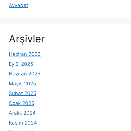
Avvabet
Arşivler
Haziran 2026
Eylül 2025
Haziran 2025
Mayıs 2025
Şubat 2025
Ocak 2025
Aralık 2024
Kasım 2024