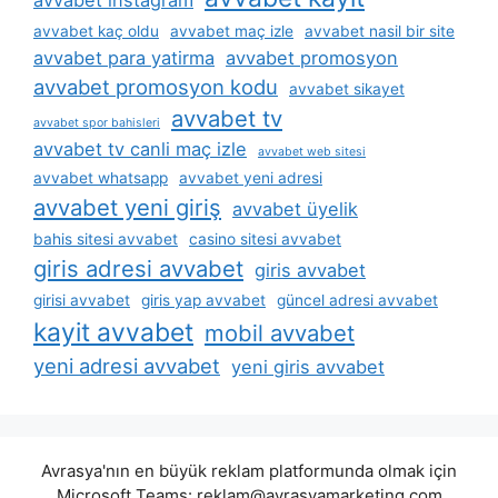
avvabet instagram
avvabet kaç oldu
avvabet maç izle
avvabet nasil bir site
avvabet para yatirma
avvabet promosyon
avvabet promosyon kodu
avvabet sikayet
avvabet tv
avvabet spor bahisleri
avvabet tv canli maç izle
avvabet web sitesi
avvabet whatsapp
avvabet yeni adresi
avvabet yeni giriş
avvabet üyelik
bahis sitesi avvabet
casino sitesi avvabet
giris adresi avvabet
giris avvabet
girisi avvabet
giris yap avvabet
güncel adresi avvabet
kayit avvabet
mobil avvabet
yeni adresi avvabet
yeni giris avvabet
Avrasya'nın en büyük reklam platformunda olmak için
Microsoft Teams:
reklam@avrasyamarketing.com