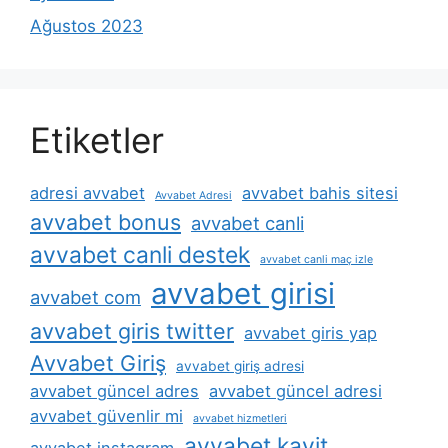
Ağustos 2023
Etiketler
adresi avvabet
avvabet bahis sitesi
Avvabet Adresi
avvabet bonus
avvabet canli
avvabet canli destek
avvabet canli maç izle
avvabet girisi
avvabet com
avvabet giris twitter
avvabet giris yap
Avvabet Giriş
avvabet giriş adresi
avvabet güncel adres
avvabet güncel adresi
avvabet güvenlir mi
avvabet hizmetleri
avvabet kayit