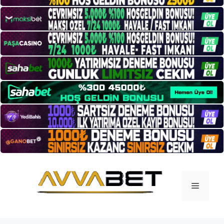
İçeriğe
atla
Menü