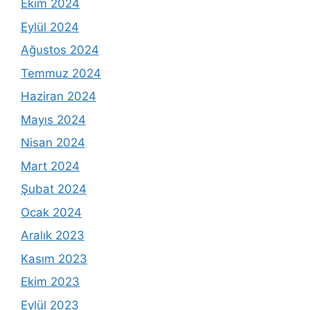
Ekim 2024
Eylül 2024
Ağustos 2024
Temmuz 2024
Haziran 2024
Mayıs 2024
Nisan 2024
Mart 2024
Şubat 2024
Ocak 2024
Aralık 2023
Kasım 2023
Ekim 2023
Eylül 2023