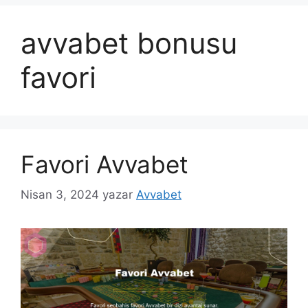
avvabet bonusu
favori
Favori Avvabet
Nisan 3, 2024
yazar
Avvabet