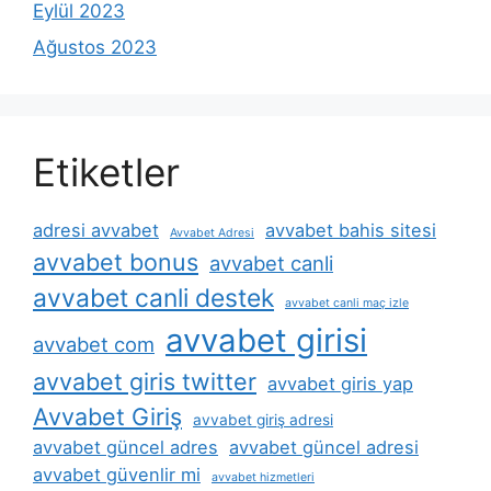
Eylül 2023
Ağustos 2023
Etiketler
adresi avvabet
avvabet bahis sitesi
Avvabet Adresi
avvabet bonus
avvabet canli
avvabet canli destek
avvabet canli maç izle
avvabet girisi
avvabet com
avvabet giris twitter
avvabet giris yap
Avvabet Giriş
avvabet giriş adresi
avvabet güncel adres
avvabet güncel adresi
avvabet güvenlir mi
avvabet hizmetleri