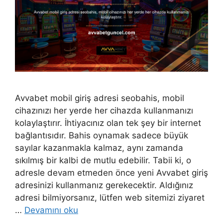
Avvabet mobil giriş adresi seobahis, mobil
cihazınızı her yerde her cihazda kullanmanızı
kolaylaştırır. İhtiyacınız olan tek şey bir internet
bağlantısıdır. Bahis oynamak sadece büyük
sayılar kazanmakla kalmaz, aynı zamanda
sıkılmış bir kalbi de mutlu edebilir. Tabii ki, o
adresle devam etmeden önce yeni Avvabet giriş
adresinizi kullanmanız gerekecektir. Aldığınız
adresi bilmiyorsanız, lütfen web sitemizi ziyaret
…
Devamını oku