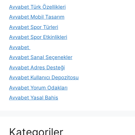
Avvabet Türk Özellikleri
Avvabet Mobil Tasarım
Avvabet Spor Türleri
Avvabet Spor Etkinlikleri
Avvabet
Avvabet Sanal Seçenekler
Avvabet Adres Desteği
Avvabet Kullanıcı Depozitosu
Avvabet Yorum Odakları
Avvabet Yasal Bahis
Kategoriler