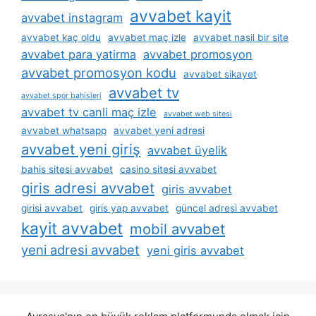
avvabet kayit
avvabet instagram
avvabet kaç oldu
avvabet maç izle
avvabet nasil bir site
avvabet para yatirma
avvabet promosyon
avvabet promosyon kodu
avvabet sikayet
avvabet tv
avvabet spor bahisleri
avvabet tv canli maç izle
avvabet web sitesi
avvabet whatsapp
avvabet yeni adresi
avvabet yeni giriş
avvabet üyelik
bahis sitesi avvabet
casino sitesi avvabet
giris adresi avvabet
giris avvabet
girisi avvabet
giris yap avvabet
güncel adresi avvabet
kayit avvabet
mobil avvabet
yeni adresi avvabet
yeni giris avvabet