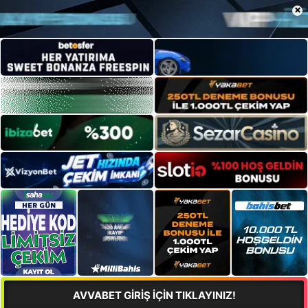
×
AVVABET GİRİŞ İÇİN TIKLAYINIZ!