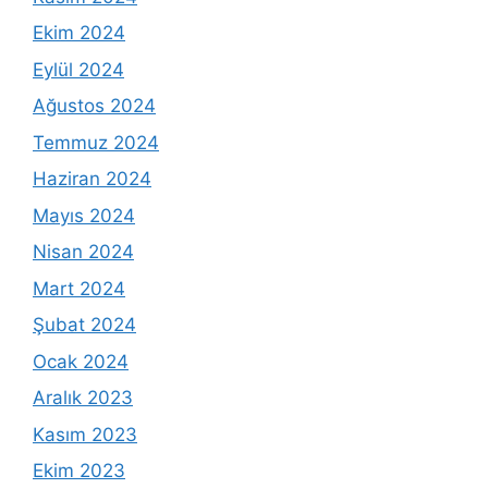
Ekim 2024
Eylül 2024
Ağustos 2024
Temmuz 2024
Haziran 2024
Mayıs 2024
Nisan 2024
Mart 2024
Şubat 2024
Ocak 2024
Aralık 2023
Kasım 2023
Ekim 2023