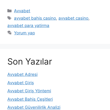
Kategoriler
Avvabet
Etiketler
avvabet bahis casino
,
avvabet casino
,
avvabet para yatirma
Yorum yap
Son Yazılar
Avvabet Adresi
Avvabet Giriş
Avvabet Giriş Yöntemi
Avvabet Bahis Çeşitleri
Avvabet Güvenilirlik Analizi