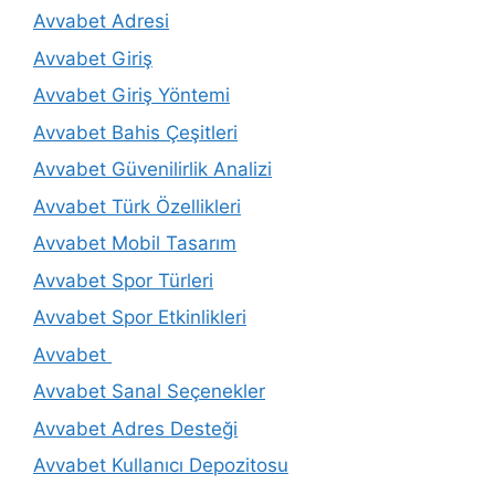
Avvabet Adresi
Avvabet Giriş
Avvabet Giriş Yöntemi
Avvabet Bahis Çeşitleri
Avvabet Güvenilirlik Analizi
Avvabet Türk Özellikleri
Avvabet Mobil Tasarım
Avvabet Spor Türleri
Avvabet Spor Etkinlikleri
Avvabet
Avvabet Sanal Seçenekler
Avvabet Adres Desteği
Avvabet Kullanıcı Depozitosu