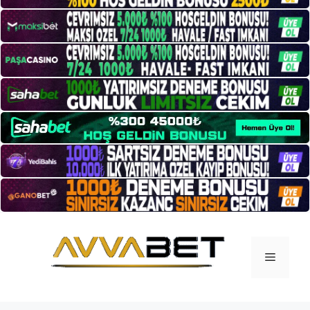
İçeriğe
atla
Menü