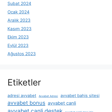
Şubat 2024
Ocak 2024
Aralık 2023
Kasım 2023
Ekim 2023
Eylül 2023
Ağustos 2023
Etiketler
adresi avvabet
avvabet bahis sitesi
Avvabet Adresi
avvabet bonus
avvabet canli
avvabet canli destek