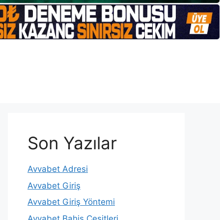
Son Yazılar
Avvabet Adresi
Avvabet Giriş
Avvabet Giriş Yöntemi
Avvabet Bahis Çeşitleri