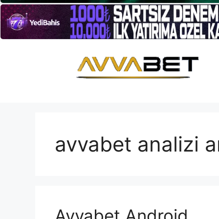
İçeriğe
atla
avvabet analizi 
Avvabet Android