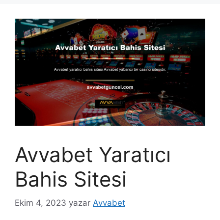
Avvabet Yaratıcı
Bahis Sitesi
Ekim 4, 2023
yazar
Avvabet