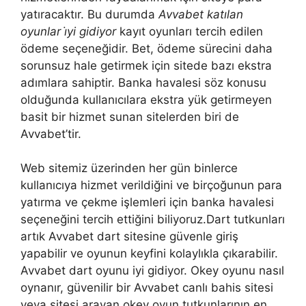
yatıracaktır. Bu durumda
Avvabet katılan
oyunlar i̇yi gidiyor
kayıt oyunları tercih edilen
ödeme seçeneğidir. Bet, ödeme sürecini daha
sorunsuz hale getirmek için sitede bazı ekstra
adımlara sahiptir. Banka havalesi söz konusu
olduğunda kullanıcılara ekstra yük getirmeyen
basit bir hizmet sunan sitelerden biri de
Avvabet’tir.
Web sitemiz üzerinden her gün binlerce
kullanıcıya hizmet verildiğini ve birçoğunun para
yatırma ve çekme işlemleri için banka havalesi
seçeneğini tercih ettiğini biliyoruz.Dart tutkunları
artık Avvabet dart sitesine güvenle giriş
yapabilir ve oyunun keyfini kolaylıkla çıkarabilir.
Avvabet dart oyunu iyi gidiyor. Okey oyunu nasıl
oynanır, güvenilir bir Avvabet canlı bahis sitesi
veya sitesi arayan okey oyun tutkunlarının en