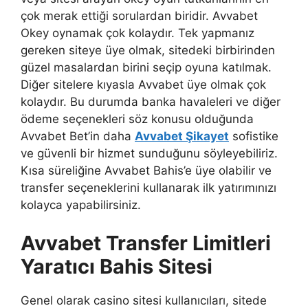
çok merak ettiği sorulardan biridir. Avvabet
Okey oynamak çok kolaydır. Tek yapmanız
gereken siteye üye olmak, sitedeki birbirinden
güzel masalardan birini seçip oyuna katılmak.
Diğer sitelere kıyasla Avvabet üye olmak çok
kolaydır. Bu durumda banka havaleleri ve diğer
ödeme seçenekleri söz konusu olduğunda
Avvabet Bet’in daha
Avvabet Şikayet
sofistike
ve güvenli bir hizmet sunduğunu söyleyebiliriz.
Kısa süreliğine Avvabet Bahis’e üye olabilir ve
transfer seçeneklerini kullanarak ilk yatırımınızı
kolayca yapabilirsiniz.
Avvabet Transfer Limitleri
Yaratıcı Bahis Sitesi
Genel olarak casino sitesi kullanıcıları, sitede