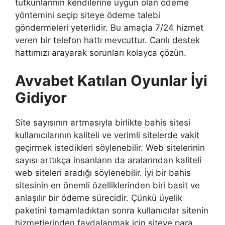
tutkunlarının kendilerine uygun olan ödeme
yöntemini seçip siteye ödeme talebi
göndermeleri yeterlidir. Bu amaçla 7/24 hizmet
veren bir telefon hattı mevcuttur. Canlı destek
hattımızı arayarak sorunları kolayca çözün.
Avvabet Katılan Oyunlar İyi
Gidiyor
Site sayısının artmasıyla birlikte bahis sitesi
kullanıcılarının kaliteli ve verimli sitelerde vakit
geçirmek istedikleri söylenebilir. Web sitelerinin
sayısı arttıkça insanların da aralarından kaliteli
web siteleri aradığı söylenebilir. İyi bir bahis
sitesinin en önemli özelliklerinden biri basit ve
anlaşılır bir ödeme sürecidir. Çünkü üyelik
paketini tamamladıktan sonra kullanıcılar sitenin
hizmetlerinden faydalanmak için siteye para