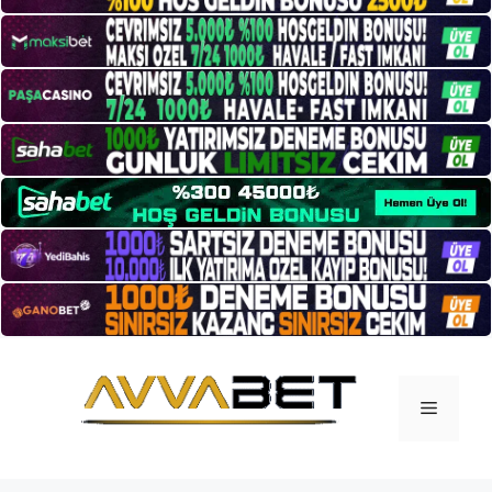
İçeriğe
atla
Menü