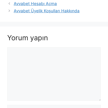
Avvabet Hesabı Açma
Avvabet Üyelik Koşulları Hakkında
Yorum yapın
Yorum
İsim