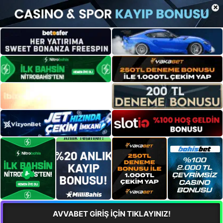
×
AVVABET GİRİŞ İÇİN TIKLAYINIZ!