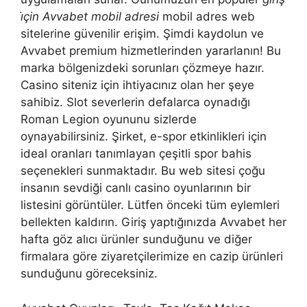
i̇çin Avvabet mobil adresi
mobil adres web
sitelerine güvenilir erişim. Şimdi kaydolun ve
Avvabet premium hizmetlerinden yararlanın! Bu
marka bölgenizdeki sorunları çözmeye hazır.
Casino siteniz için ihtiyacınız olan her şeye
sahibiz. Slot severlerin defalarca oynadığı
Roman Legion oyununu sizlerde
oynayabilirsiniz. Şirket, e-spor etkinlikleri için
ideal oranları tanımlayan çeşitli spor bahis
seçenekleri sunmaktadır. Bu web sitesi çoğu
insanın sevdiği canlı casino oyunlarının bir
listesini görüntüler. Lütfen önceki tüm eylemleri
bellekten kaldırın. Giriş yaptığınızda Avvabet her
hafta göz alıcı ürünler sunduğunu ve diğer
firmalara göre ziyaretçilerimize en cazip ürünleri
sunduğunu göreceksiniz.