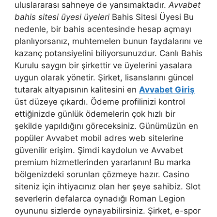
uluslararası sahneye de yansımaktadır.
Avvabet
bahis sitesi üyesi üyeleri
Bahis Sitesi Üyesi Bu
nedenle, bir bahis acentesinde hesap açmayı
planlıyorsanız, muhtemelen bunun faydalarını ve
kazanç potansiyelini biliyorsunuzdur. Canlı Bahis
Kurulu saygın bir şirkettir ve üyelerini yasalara
uygun olarak yönetir. Şirket, lisanslarını güncel
tutarak altyapısının kalitesini en
Avvabet Giriş
üst düzeye çıkardı. Ödeme profilinizi kontrol
ettiğinizde günlük ödemelerin çok hızlı bir
şekilde yapıldığını göreceksiniz. Günümüzün en
popüler Avvabet mobil adres web sitelerine
güvenilir erişim. Şimdi kaydolun ve Avvabet
premium hizmetlerinden yararlanın! Bu marka
bölgenizdeki sorunları çözmeye hazır. Casino
siteniz için ihtiyacınız olan her şeye sahibiz. Slot
severlerin defalarca oynadığı Roman Legion
oyununu sizlerde oynayabilirsiniz. Şirket, e-spor