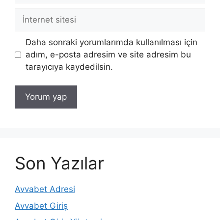
İnternet
sitesi
Daha sonraki yorumlarımda kullanılması için
adım, e-posta adresim ve site adresim bu
tarayıcıya kaydedilsin.
Son Yazılar
Avvabet Adresi
Avvabet Giriş