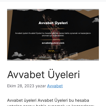
Avvabet Üyeleri
Ekim 28, 2023
yazar
Avvabet
Avvabet üyeleri Avvabet Üyeleri bu hesaba