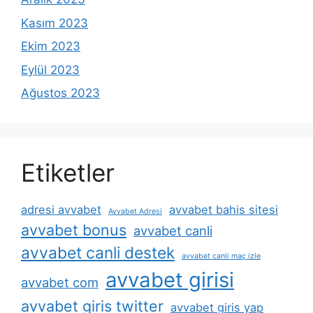
Kasım 2023
Ekim 2023
Eylül 2023
Ağustos 2023
Etiketler
adresi avvabet
avvabet bahis sitesi
Avvabet Adresi
avvabet bonus
avvabet canli
avvabet canli destek
avvabet canli maç izle
avvabet girisi
avvabet com
avvabet giris twitter
avvabet giris yap