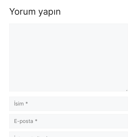
Yorum yapın
Yorum
İsim
E-
posta
İnternet