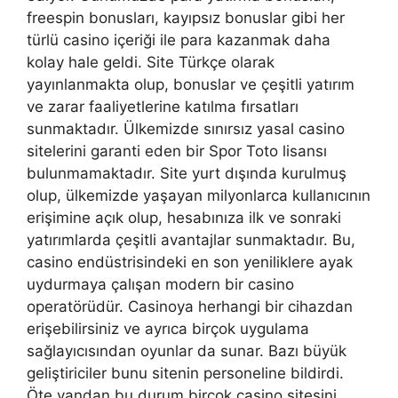
freespin bonusları, kayıpsız bonuslar gibi her
türlü casino içeriği ile para kazanmak daha
kolay hale geldi. Site Türkçe olarak
yayınlanmakta olup, bonuslar ve çeşitli yatırım
ve zarar faaliyetlerine katılma fırsatları
sunmaktadır. Ülkemizde sınırsız yasal casino
sitelerini garanti eden bir Spor Toto lisansı
bulunmamaktadır. Site yurt dışında kurulmuş
olup, ülkemizde yaşayan milyonlarca kullanıcının
erişimine açık olup, hesabınıza ilk ve sonraki
yatırımlarda çeşitli avantajlar sunmaktadır. Bu,
casino endüstrisindeki en son yeniliklere ayak
uydurmaya çalışan modern bir casino
operatörüdür. Casinoya herhangi bir cihazdan
erişebilirsiniz ve ayrıca birçok uygulama
sağlayıcısından oyunlar da sunar. Bazı büyük
geliştiriciler bunu sitenin personeline bildirdi.
Öte yandan bu durum birçok casino sitesini