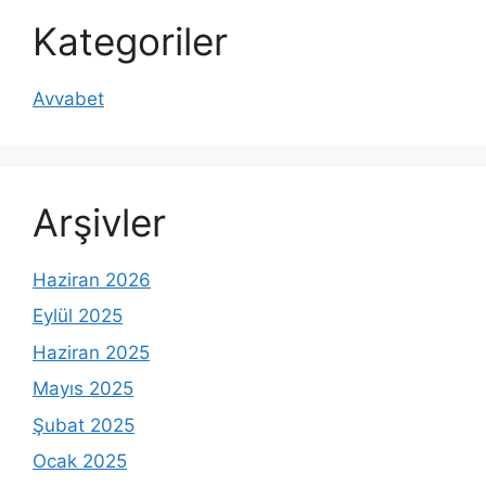
Kategoriler
Avvabet
Arşivler
Haziran 2026
Eylül 2025
Haziran 2025
Mayıs 2025
Şubat 2025
Ocak 2025