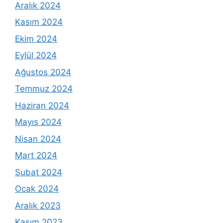
Aralık 2024
Kasım 2024
Ekim 2024
Eylül 2024
Ağustos 2024
Temmuz 2024
Haziran 2024
Mayıs 2024
Nisan 2024
Mart 2024
Şubat 2024
Ocak 2024
Aralık 2023
Kasım 2023