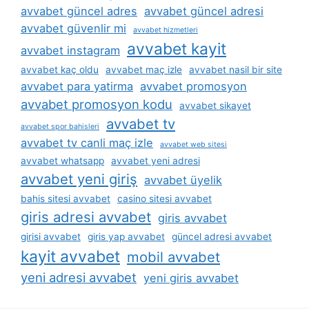
avvabet güncel adres
avvabet güncel adresi
avvabet güvenlir mi
avvabet hizmetleri
avvabet kayit
avvabet instagram
avvabet kaç oldu
avvabet maç izle
avvabet nasil bir site
avvabet para yatirma
avvabet promosyon
avvabet promosyon kodu
avvabet sikayet
avvabet tv
avvabet spor bahisleri
avvabet tv canli maç izle
avvabet web sitesi
avvabet whatsapp
avvabet yeni adresi
avvabet yeni giriş
avvabet üyelik
bahis sitesi avvabet
casino sitesi avvabet
giris adresi avvabet
giris avvabet
girisi avvabet
giris yap avvabet
güncel adresi avvabet
kayit avvabet
mobil avvabet
yeni adresi avvabet
yeni giris avvabet