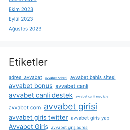
Ekim 2023
Eylül 2023
Ağustos 2023
Etiketler
adresi avvabet
avvabet bahis sitesi
Avvabet Adresi
avvabet bonus
avvabet canli
avvabet canli destek
avvabet canli maç izle
avvabet girisi
avvabet com
avvabet giris twitter
avvabet giris yap
Avvabet Giriş
avvabet giriş adresi