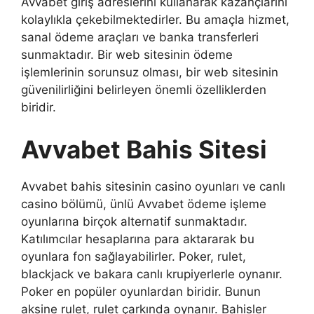
Avvabet giriş adreslerini kullanarak kazançlarını
kolaylıkla çekebilmektedirler. Bu amaçla hizmet,
sanal ödeme araçları ve banka transferleri
sunmaktadır. Bir web sitesinin ödeme
işlemlerinin sorunsuz olması, bir web sitesinin
güvenilirliğini belirleyen önemli özelliklerden
biridir.
Avvabet Bahis Sitesi
Avvabet bahis sitesinin casino oyunları ve canlı
casino bölümü, ünlü Avvabet ödeme işleme
oyunlarına birçok alternatif sunmaktadır.
Katılımcılar hesaplarına para aktararak bu
oyunlara fon sağlayabilirler. Poker, rulet,
blackjack ve bakara canlı krupiyerlerle oynanır.
Poker en popüler oyunlardan biridir. Bunun
aksine rulet, rulet çarkında oynanır. Bahisler