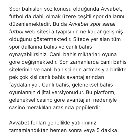
Spor bahisleri söz konusu olduğunda Avvabet,
futbol da dahil olmak üzere çeşitli spor dallarını
düzenlemektedir. Bu da
Avvabet spor sanal
futbol
web sitesi altyapısının ne kadar gelişmiş
olduğunu göstermektedir. Sitede yer alan tüm
spor dallarına bahis ve canlı bahis
oynayabilirsiniz. Canlı bahis miktarları oyuna
göre değişmektedir. Son zamanlarda canlı bahis
sitelerinin ve canlı bahisçilerin artmasıyla birlikte
pek çok kişi canlı bahis avantajlarından
faydalanıyor. Canlı bahis, geleneksel bahis
oyunlarının dijital versiyonudur. Bu platform,
geleneksel casino göre avantajları nedeniyle
casino meraklıları arasında popülerdir.
Avvabet fonları genellikle yatırımınız
tamamlandıktan hemen sonra veya 5 dakika