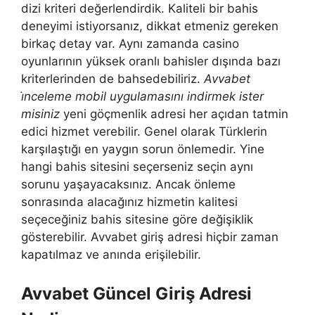
dizi kriteri değerlendirdik. Kaliteli bir bahis
deneyimi istiyorsanız, dikkat etmeniz gereken
birkaç detay var. Aynı zamanda casino
oyunlarının yüksek oranlı bahisler dışında bazı
kriterlerinden de bahsedebiliriz.
Avvabet
i̇nceleme mobil uygulamasını indirmek ister
misiniz
yeni göçmenlik adresi her açıdan tatmin
edici hizmet verebilir. Genel olarak Türklerin
karşılaştığı en yaygın sorun önlemedir. Yine
hangi bahis sitesini seçerseniz seçin aynı
sorunu yaşayacaksınız. Ancak önleme
sonrasında alacağınız hizmetin kalitesi
seçeceğiniz bahis sitesine göre değişiklik
gösterebilir. Avvabet giriş adresi hiçbir zaman
kapatılmaz ve anında erişilebilir.
Avvabet Güncel Giriş Adresi