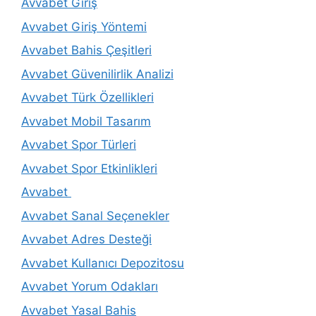
Avvabet Giriş
Avvabet Giriş Yöntemi
Avvabet Bahis Çeşitleri
Avvabet Güvenilirlik Analizi
Avvabet Türk Özellikleri
Avvabet Mobil Tasarım
Avvabet Spor Türleri
Avvabet Spor Etkinlikleri
Avvabet
Avvabet Sanal Seçenekler
Avvabet Adres Desteği
Avvabet Kullanıcı Depozitosu
Avvabet Yorum Odakları
Avvabet Yasal Bahis