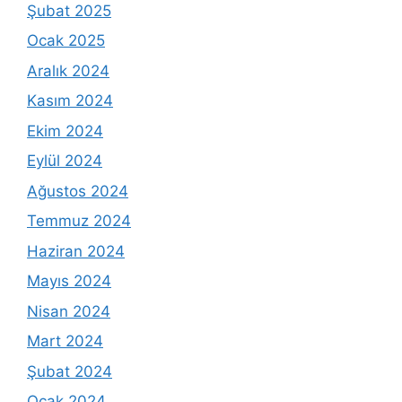
Şubat 2025
Ocak 2025
Aralık 2024
Kasım 2024
Ekim 2024
Eylül 2024
Ağustos 2024
Temmuz 2024
Haziran 2024
Mayıs 2024
Nisan 2024
Mart 2024
Şubat 2024
Ocak 2024