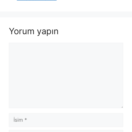
Yorum yapın
Yorum
İsim