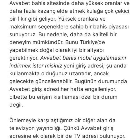
Avvabet bahis sitesinde daha yüksek oranlar ve
daha fazla kazanç elde etmek kulağa çok çekici
bir fikir gibi geliyor. Yüksek oranlara ve
maksimum seçeneklere sahip bir bahis piyasası
sunuyoruz. Bu nedenle, daha da kaliteli bir
deneyim mümkündür. Bunu Türkiye’de
yapabilmek doğal olarak iyi bir altyapı
gerektiriyor.
Avvabet bahis mobil uygulamasını
indirmek ister misiniz
yeni giriş adresi, şu anda
kullanmakta olduğunuz uzantıdır, ancak
gelecekte güncellenebilir. Bugünün durumunda
Avvabet giriş adresi her hafta engelleniyor.
Elbette bu erişim kısıtlaması özel bir durum
değil.
Önlemeyle karşılaştığımız bir diğer alan da
televizyon yayıncılığı. Çünkü Avvabet giriş
adresine ek olarak bir de TV adresi bulunuyor.