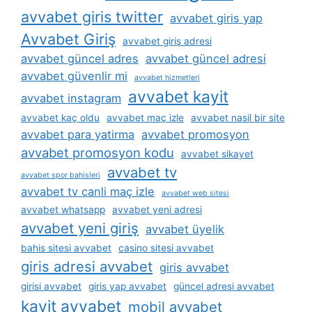
avvabet giris twitter
avvabet giris yap
Avvabet Giriş
avvabet giriş adresi
avvabet güncel adres
avvabet güncel adresi
avvabet güvenlir mi
avvabet hizmetleri
avvabet kayit
avvabet instagram
avvabet kaç oldu
avvabet maç izle
avvabet nasil bir site
avvabet para yatirma
avvabet promosyon
avvabet promosyon kodu
avvabet sikayet
avvabet tv
avvabet spor bahisleri
avvabet tv canli maç izle
avvabet web sitesi
avvabet whatsapp
avvabet yeni adresi
avvabet yeni giriş
avvabet üyelik
bahis sitesi avvabet
casino sitesi avvabet
giris adresi avvabet
giris avvabet
girisi avvabet
giris yap avvabet
güncel adresi avvabet
kayit avvabet
mobil avvabet