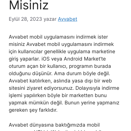
Misiniz
Eylül 28, 2023
yazar
Avvabet
Avvabet mobil uygulamasını indirmek ister
misiniz Avvabet mobil uygulamasını indirmek
için kullanıcılar genellikle uygulama marketine
giriş yaparlar. iOS veya Android Market’te
oturum açan bir kullanıcı, programın burada
olduğunu düşünür. Ama durum böyle değil.
Avvabet katılırken, aslında yasa dışı bir web
sitesini ziyaret ediyorsunuz. Dolayısıyla indirme
işlemi yapılırken böyle bir marketten bunu
yapmak mümkün değil. Bunun yerine yapmanız
gereken şey farklıdır.
Avvabet dünyasına baktığımızda mobil