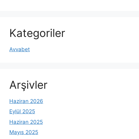
Kategoriler
Avvabet
Arşivler
Haziran 2026
Eylül 2025
Haziran 2025
Mayıs 2025