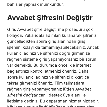
bahisler yapmak mümkündür.
Avvabet Şifresini Değiştir
Giriş Avvabet şifre değiştirme prosedürü çok
kolaydır. Yukarıdaki adımları kullanarak şifrenizi
güncelledikten sonra giriş alanından giriş
işlemini kolaylıkla tamamlayabileceksiniz. Ancak
kullanıcı adınızı ve şifrenizi doğru girmenize
rağmen sisteme giriş yapamıyorsanız bir sorun
var demektir. Bu durumda öncelikle internet
bağlantınızı kontrol etmenizi öneririz. Daha
sonra kullanıcı adınızı ve şifrenizi dikkatlice
tekrar girmenizi öneririz. Tüm talimatlara
rağmen giriş yapamıyorsanız lütfen
Avvabet
şifresini değiştir
canlı destek üye alanı ile
iletişime geçiniz. Bu departman hizmetinizdedir,
böylece siteye döndüğünüzde ihtiyacınız olan