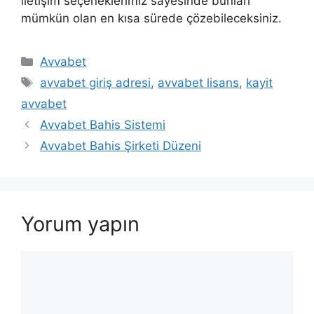
iletişim seçeneklerimiz sayesinde bunları
mümkün olan en kısa sürede çözebileceksiniz.
Kategoriler
Avvabet
Etiketler
avvabet giriş adresi
,
avvabet lisans
,
kayit
avvabet
Avvabet Bahis Sistemi
Avvabet Bahis Şirketi Düzeni
Yorum yapın
Yorum