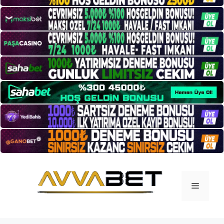
İçeriğe
atla
Menü