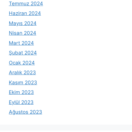
Temmuz 2024
Haziran 2024
Mayıs 2024
Nisan 2024
Mart 2024
Şubat 2024
Ocak 2024
Aralık 2023
Kasım 2023
Ekim 2023
Eylül 2023
Ağustos 2023