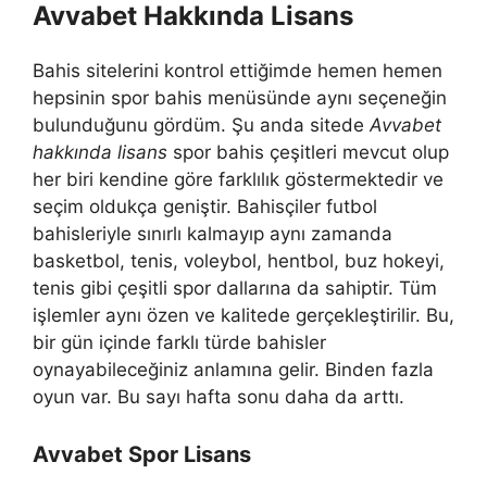
Avvabet Hakkında Lisans
Bahis sitelerini kontrol ettiğimde hemen hemen
hepsinin spor bahis menüsünde aynı seçeneğin
bulunduğunu gördüm. Şu anda sitede
Avvabet
hakkında lisans
spor bahis çeşitleri mevcut olup
her biri kendine göre farklılık göstermektedir ve
seçim oldukça geniştir. Bahisçiler futbol
bahisleriyle sınırlı kalmayıp aynı zamanda
basketbol, ​​tenis, voleybol, hentbol, ​​buz hokeyi,
tenis gibi çeşitli spor dallarına da sahiptir. Tüm
işlemler aynı özen ve kalitede gerçekleştirilir. Bu,
bir gün içinde farklı türde bahisler
oynayabileceğiniz anlamına gelir. Binden fazla
oyun var. Bu sayı hafta sonu daha da arttı.
Avvabet Spor Lisans