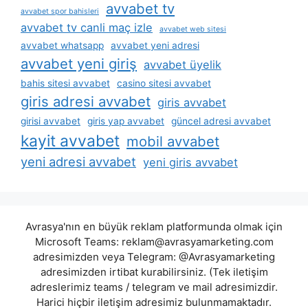
avvabet tv
avvabet spor bahisleri
avvabet tv canli maç izle
avvabet web sitesi
avvabet whatsapp
avvabet yeni adresi
avvabet yeni giriş
avvabet üyelik
bahis sitesi avvabet
casino sitesi avvabet
giris adresi avvabet
giris avvabet
girisi avvabet
giris yap avvabet
güncel adresi avvabet
kayit avvabet
mobil avvabet
yeni adresi avvabet
yeni giris avvabet
Avrasya'nın en büyük reklam platformunda olmak için
Microsoft Teams:
reklam@avrasyamarketing.com
adresimizden veya Telegram: @Avrasyamarketing
adresimizden irtibat kurabilirsiniz. (Tek iletişim
adreslerimiz teams / telegram ve mail adresimizdir.
Harici hiçbir iletişim adresimiz bulunmamaktadır.