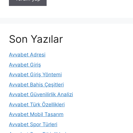
Son Yazılar
Avvabet Adresi
Avvabet Giriş
Avvabet Giriş Yöntemi
Avvabet Bahis Çeşitleri
Avvabet Güvenilirlik Analizi
Avvabet Türk Özellikleri
Avvabet Mobil Tasarım
Avvabet Spor Türleri