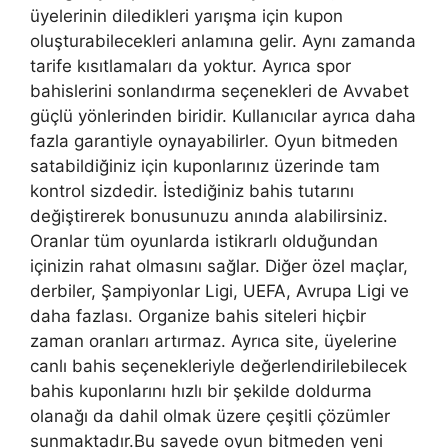
üyelerinin diledikleri yarışma için kupon
oluşturabilecekleri anlamına gelir. Aynı zamanda
tarife kısıtlamaları da yoktur. Ayrıca spor
bahislerini sonlandırma seçenekleri de Avvabet
güçlü yönlerinden biridir. Kullanıcılar ayrıca daha
fazla garantiyle oynayabilirler. Oyun bitmeden
satabildiğiniz için kuponlarınız üzerinde tam
kontrol sizdedir. İstediğiniz bahis tutarını
değiştirerek bonusunuzu anında alabilirsiniz.
Oranlar tüm oyunlarda istikrarlı olduğundan
içinizin rahat olmasını sağlar. Diğer özel maçlar,
derbiler, Şampiyonlar Ligi, UEFA, Avrupa Ligi ve
daha fazlası. Organize bahis siteleri hiçbir
zaman oranları artırmaz. Ayrıca site, üyelerine
canlı bahis seçenekleriyle değerlendirilebilecek
bahis kuponlarını hızlı bir şekilde doldurma
olanağı da dahil olmak üzere çeşitli çözümler
sunmaktadır.Bu sayede oyun bitmeden yeni