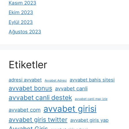
Kasım 2023
Ekim 2023
Eylül 2023
Ağustos 2023
Etiketler
adresi avvabet
avvabet bahis sitesi
Avvabet Adresi
avvabet bonus
avvabet canli
avvabet canli destek
avvabet canli maç izle
avvabet girisi
avvabet com
avvabet giris twitter
avvabet giris yap
Avvabet Giriş