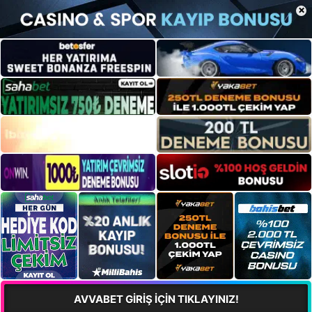
×
AVVABET GİRİŞ İÇİN TIKLAYINIZ!