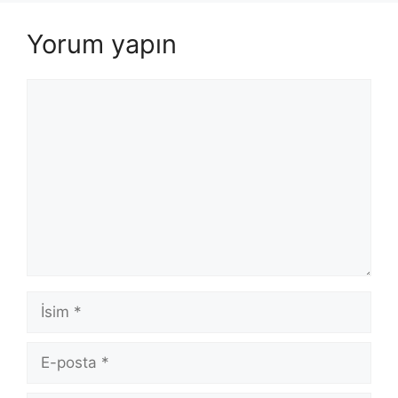
Yorum yapın
Yorum
İsim
E-
posta