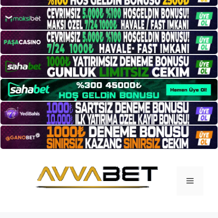
İçeriğe
atla
Menü