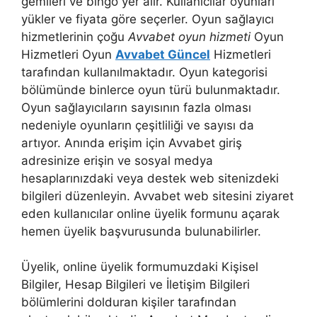
gemileri ve bingo yer alır. Kullanıcılar oyunları
yükler ve fiyata göre seçerler. Oyun sağlayıcı
hizmetlerinin çoğu
Avvabet oyun hizmeti
Oyun
Hizmetleri Oyun
Avvabet Güncel
Hizmetleri
tarafından kullanılmaktadır. Oyun kategorisi
bölümünde binlerce oyun türü bulunmaktadır.
Oyun sağlayıcıların sayısının fazla olması
nedeniyle oyunların çeşitliliği ve sayısı da
artıyor. Anında erişim için Avvabet giriş
adresinize erişin ve sosyal medya
hesaplarınızdaki veya destek web sitenizdeki
bilgileri düzenleyin. Avvabet web sitesini ziyaret
eden kullanıcılar online üyelik formunu açarak
hemen üyelik başvurusunda bulunabilirler.
Üyelik, online üyelik formumuzdaki Kişisel
Bilgiler, Hesap Bilgileri ve İletişim Bilgileri
bölümlerini dolduran kişiler tarafından