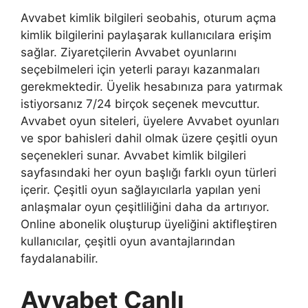
Avvabet kimlik bilgileri seobahis, oturum açma
kimlik bilgilerini paylaşarak kullanıcılara erişim
sağlar. Ziyaretçilerin Avvabet oyunlarını
seçebilmeleri için yeterli parayı kazanmaları
gerekmektedir. Üyelik hesabınıza para yatırmak
istiyorsanız 7/24 birçok seçenek mevcuttur.
Avvabet oyun siteleri, üyelere Avvabet oyunları
ve spor bahisleri dahil olmak üzere çeşitli oyun
seçenekleri sunar. Avvabet kimlik bilgileri
sayfasındaki her oyun başlığı farklı oyun türleri
içerir. Çeşitli oyun sağlayıcılarla yapılan yeni
anlaşmalar oyun çeşitliliğini daha da artırıyor.
Online abonelik oluşturup üyeliğini aktifleştiren
kullanıcılar, çeşitli oyun avantajlarından
faydalanabilir.
Avvabet Canlı