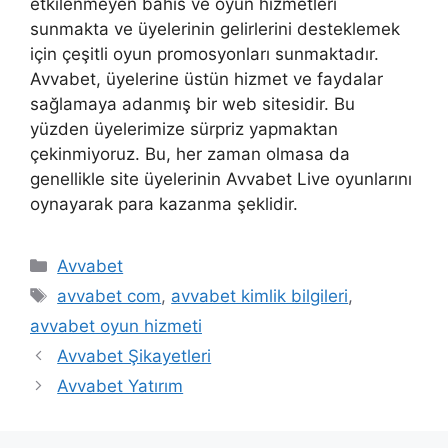
etkilenmeyen bahis ve oyun hizmetleri
sunmakta ve üyelerinin gelirlerini desteklemek
için çeşitli oyun promosyonları sunmaktadır.
Avvabet, üyelerine üstün hizmet ve faydalar
sağlamaya adanmış bir web sitesidir. Bu
yüzden üyelerimize sürpriz yapmaktan
çekinmiyoruz. Bu, her zaman olmasa da
genellikle site üyelerinin Avvabet Live oyunlarını
oynayarak para kazanma şeklidir.
Kategoriler
Avvabet
Etiketler
avvabet com
,
avvabet kimlik bilgileri
,
avvabet oyun hizmeti
Avvabet Şikayetleri
Avvabet Yatırım