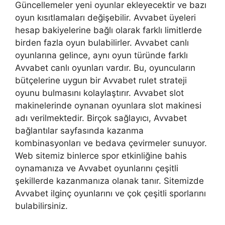
Güncellemeler yeni oyunlar ekleyecektir ve bazı
oyun kısıtlamaları değişebilir. Avvabet üyeleri
hesap bakiyelerine bağlı olarak farklı limitlerde
birden fazla oyun bulabilirler. Avvabet canlı
oyunlarına gelince, aynı oyun türünde farklı
Avvabet canlı oyunları vardır. Bu, oyuncuların
bütçelerine uygun bir Avvabet rulet strateji
oyunu bulmasını kolaylaştırır. Avvabet slot
makinelerinde oynanan oyunlara slot makinesi
adı verilmektedir. Birçok sağlayıcı, Avvabet
bağlantılar sayfasında kazanma
kombinasyonları ve bedava çevirmeler sunuyor.
Web sitemiz binlerce spor etkinliğine bahis
oynamanıza ve Avvabet oyunlarını çeşitli
şekillerde kazanmanıza olanak tanır. Sitemizde
Avvabet ilginç oyunlarını ve çok çeşitli sporlarını
bulabilirsiniz.