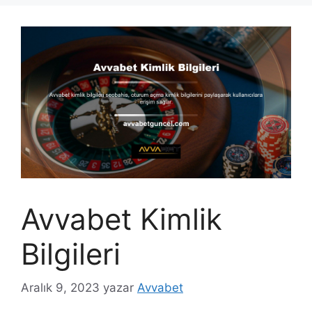
Avvabet Kimlik
Bilgileri
Aralık 9, 2023
yazar
Avvabet