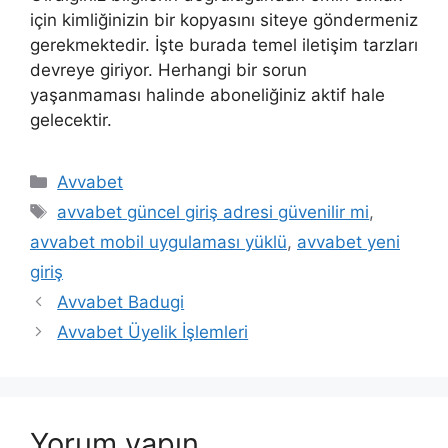
için kimliğinizin bir kopyasını siteye göndermeniz
gerekmektedir. İşte burada temel iletişim tarzları
devreye giriyor. Herhangi bir sorun
yaşanmaması halinde aboneliğiniz aktif hale
gelecektir.
Kategoriler
Avvabet
Etiketler
avvabet güncel giriş adresi güvenilir mi
,
avvabet mobil uygulaması yüklü
,
avvabet yeni
giriş
Avvabet Badugi
Avvabet Üyelik İşlemleri
Yorum yapın