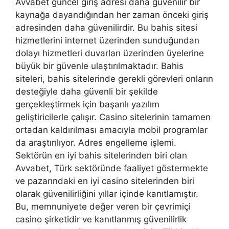
Avvabet güncel giriş adresi daha güvenilir bir
kaynağa dayandığından her zaman önceki giriş
adresinden daha güvenilirdir. Bu bahis sitesi
hizmetlerini internet üzerinden sunduğundan
dolayı hizmetleri duvarları üzerinden üyelerine
büyük bir güvenle ulaştırılmaktadır. Bahis
siteleri, bahis sitelerinde gerekli görevleri onların
desteğiyle daha güvenli bir şekilde
gerçekleştirmek için başarılı yazılım
geliştiricilerle çalışır. Casino sitelerinin tamamen
ortadan kaldırılması amacıyla mobil programlar
da araştırılıyor. Adres engelleme işlemi.
Sektörün en iyi bahis sitelerinden biri olan
Avvabet, Türk sektöründe faaliyet göstermekte
ve pazarındaki en iyi casino sitelerinden biri
olarak güvenilirliğini yıllar içinde kanıtlamıştır.
Bu, memnuniyete değer veren bir çevrimiçi
casino şirketidir ve kanıtlanmış güvenilirlik