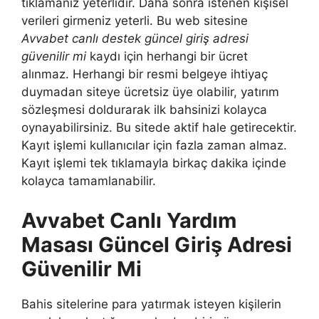
tıklamanız yeterlidir. Daha sonra istenen kişisel
verileri girmeniz yeterli. Bu web sitesine
Avvabet canlı destek güncel giriş adresi
güvenilir mi
kaydı için herhangi bir ücret
alınmaz. Herhangi bir resmi belgeye ihtiyaç
duymadan siteye ücretsiz üye olabilir, yatırım
sözleşmesi doldurarak ilk bahsinizi kolayca
oynayabilirsiniz. Bu sitede aktif hale getirecektir.
Kayıt işlemi kullanıcılar için fazla zaman almaz.
Kayıt işlemi tek tıklamayla birkaç dakika içinde
kolayca tamamlanabilir.
Avvabet Canlı Yardım
Masası Güncel Giriş Adresi
Güvenilir Mi
Bahis sitelerine para yatırmak isteyen kişilerin