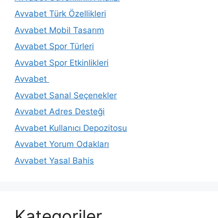
Avvabet Türk Özellikleri
Avvabet Mobil Tasarım
Avvabet Spor Türleri
Avvabet Spor Etkinlikleri
Avvabet
Avvabet Sanal Seçenekler
Avvabet Adres Desteği
Avvabet Kullanıcı Depozitosu
Avvabet Yorum Odakları
Avvabet Yasal Bahis
Kategoriler