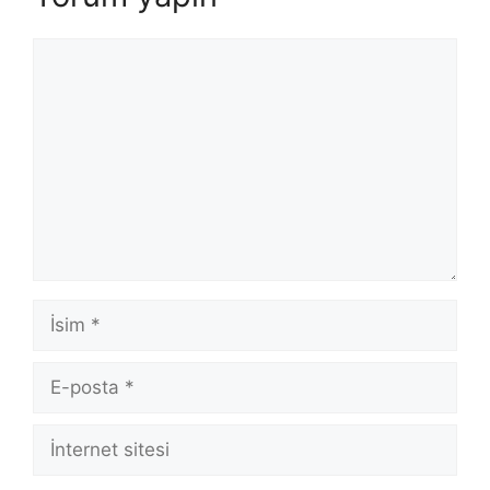
Yorum
İsim
E-
posta
İnternet
sitesi