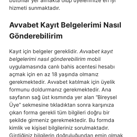
butonlar yer almakta olup üyelerimize en iyi
hizmeti sunmaktadır.
Avvabet Kayıt Belgelerimi Nasıl
Gönderebilirim
Kayıt için belgeler gereklidir.
Avvabet kayıt
belgelerimi nasıl gönderebilirim
mobil
uygulamasında canlı bahis acentesi hesabı
açmak için en az 18 yaşında olmanız
gerekmektedir. Avvabet katılmak için üyelik
formunu doldurmanız gerekmektedir. Ana
sayfanın sağ üst kısmında yer alan “Bireysel
Üye” sekmesine tıkladıktan sonra karşınıza
çıkan forma gerekli tüm bilgileri doğru bir
şekilde girmeniz gerekmektedir. Bu formda
kimlik ve kişisel bilgileriniz sorulmaktadır.
Girdiğiniz bilgilerin doğruluğundan emin olmak