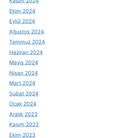
Kasım 2024
Ekim 2024
Eylül 2024
Ağustos 2024
Temmuz 2024
Haziran 2024
Mayıs 2024
Nisan 2024
Mart 2024
Şubat 2024
Ocak 2024
Aralık 2023
Kasım 2023
Ekim 2023