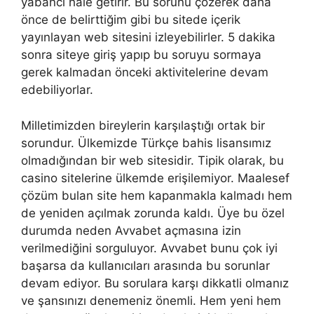
yabancı hale getirir. Bu sorunu çözerek daha
önce de belirttiğim gibi bu sitede içerik
yayınlayan web sitesini izleyebilirler. 5 dakika
sonra siteye giriş yapıp bu soruyu sormaya
gerek kalmadan önceki aktivitelerine devam
edebiliyorlar.
Milletimizden bireylerin karşılaştığı ortak bir
sorundur. Ülkemizde Türkçe bahis lisansımız
olmadığından bir web sitesidir. Tipik olarak, bu
casino sitelerine ülkemde erişilemiyor. Maalesef
çözüm bulan site hem kapanmakla kalmadı hem
de yeniden açılmak zorunda kaldı. Üye bu özel
durumda neden Avvabet açmasına izin
verilmediğini sorguluyor. Avvabet bunu çok iyi
başarsa da kullanıcıları arasında bu sorunlar
devam ediyor. Bu sorulara karşı dikkatli olmanız
ve şansınızı denemeniz önemli. Hem yeni hem