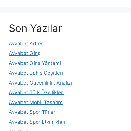
Son Yazılar
Avvabet Adresi
Avvabet Giriş
Avvabet Giriş Yöntemi
Avvabet Bahis Çeşitleri
Avvabet Güvenilirlik Analizi
Avvabet Türk Özellikleri
Avvabet Mobil Tasarım
Avvabet Spor Türleri
Avvabet Spor Etkinlikleri