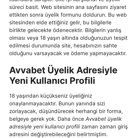
süreci basit. Web sitesinin ana sayfasını ziyaret
ettikten sonra üyelik formunu doldurun. Bu web
sitesinden elde ettiğiniz gelir, bu bilgilerle
birlikte gelecekte ödenecektir. Bilgilerin yanlış
olması veya 18 yaşın altında olduğunuzun tespit
edilmesi durumunda site, hesabınızın sahte
olduğunu varsayacak ve ödeme yapmayacaktır.
Avvabet Üyelik Adresiyle
Yeni Kullanıcı Profili
18 yaşından küçükseniz üyeliğiniz
onaylanmayacaktır. Bunun yanında sizi
zorlayacak, düşündürecek herhangi bir forma,
belgeye gerek yok. Daha önce
Avvabet üyelik
adresiyle yeni kullanıcı profili
zaman zaman giriş
adresini değiştirebileceğini belirtmiştim.