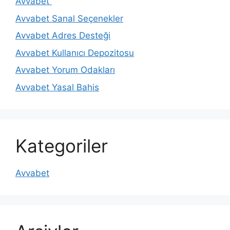
Avvabet
Avvabet Sanal Seçenekler
Avvabet Adres Desteği
Avvabet Kullanıcı Depozitosu
Avvabet Yorum Odakları
Avvabet Yasal Bahis
Kategoriler
Avvabet