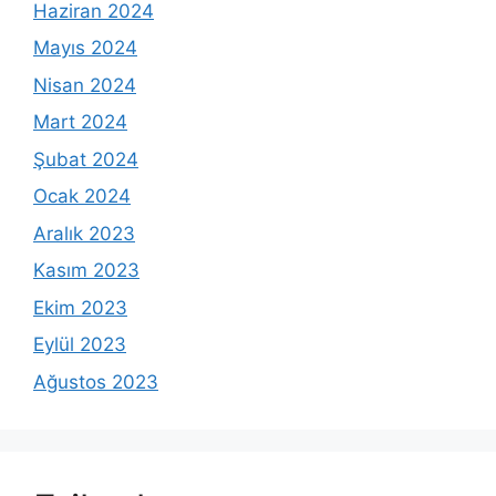
Haziran 2024
Mayıs 2024
Nisan 2024
Mart 2024
Şubat 2024
Ocak 2024
Aralık 2023
Kasım 2023
Ekim 2023
Eylül 2023
Ağustos 2023