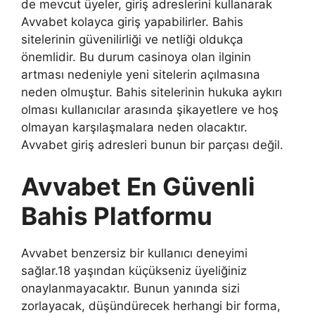
de mevcut üyeler, giriş adreslerini kullanarak
Avvabet kolayca giriş yapabilirler. Bahis
sitelerinin güvenilirliği ve netliği oldukça
önemlidir. Bu durum casinoya olan ilginin
artması nedeniyle yeni sitelerin açılmasına
neden olmuştur. Bahis sitelerinin hukuka aykırı
olması kullanıcılar arasında şikayetlere ve hoş
olmayan karşılaşmalara neden olacaktır.
Avvabet giriş adresleri bunun bir parçası değil.
Avvabet En Güvenli
Bahis Platformu
Avvabet benzersiz bir kullanıcı deneyimi
sağlar.18 yaşından küçükseniz üyeliğiniz
onaylanmayacaktır. Bunun yanında sizi
zorlayacak, düşündürecek herhangi bir forma,