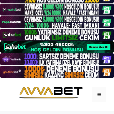
İçeriğe
atla
Menü