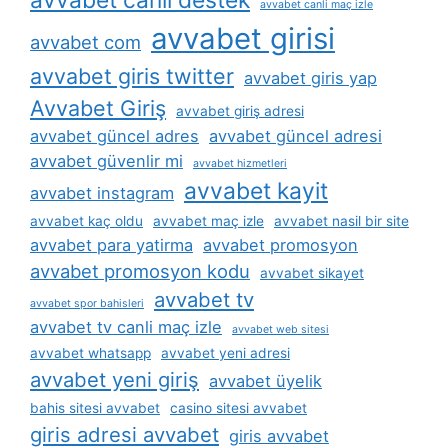
avvabet canli maç izle
avvabet girisi
avvabet com
avvabet giris twitter
avvabet giris yap
Avvabet Giriş
avvabet giriş adresi
avvabet güncel adres
avvabet güncel adresi
avvabet güvenlir mi
avvabet hizmetleri
avvabet kayit
avvabet instagram
avvabet kaç oldu
avvabet maç izle
avvabet nasil bir site
avvabet para yatirma
avvabet promosyon
avvabet promosyon kodu
avvabet sikayet
avvabet tv
avvabet spor bahisleri
avvabet tv canli maç izle
avvabet web sitesi
avvabet whatsapp
avvabet yeni adresi
avvabet yeni giriş
avvabet üyelik
bahis sitesi avvabet
casino sitesi avvabet
giris adresi avvabet
giris avvabet