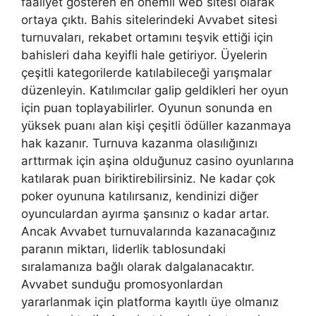
faaliyet gösteren en önemli web sitesi olarak
ortaya çıktı. Bahis sitelerindeki Avvabet sitesi
turnuvaları, rekabet ortamını teşvik ettiği için
bahisleri daha keyifli hale getiriyor. Üyelerin
çeşitli kategorilerde katılabileceği yarışmalar
düzenleyin. Katılımcılar galip geldikleri her oyun
için puan toplayabilirler. Oyunun sonunda en
yüksek puanı alan kişi çeşitli ödüller kazanmaya
hak kazanır. Turnuva kazanma olasılığınızı
arttırmak için aşina olduğunuz casino oyunlarına
katılarak puan biriktirebilirsiniz. Ne kadar çok
poker oyununa katılırsanız, kendinizi diğer
oyunculardan ayırma şansınız o kadar artar.
Ancak Avvabet turnuvalarında kazanacağınız
paranın miktarı, liderlik tablosundaki
sıralamanıza bağlı olarak dalgalanacaktır.
Avvabet sunduğu promosyonlardan
yararlanmak için platforma kayıtlı üye olmanız