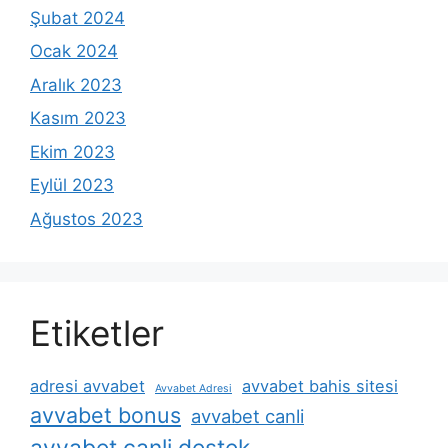
Şubat 2024
Ocak 2024
Aralık 2023
Kasım 2023
Ekim 2023
Eylül 2023
Ağustos 2023
Etiketler
adresi avvabet
avvabet bahis sitesi
Avvabet Adresi
avvabet bonus
avvabet canli
avvabet canli destek