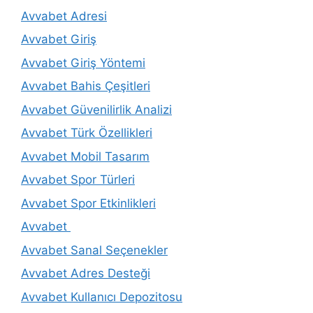
Avvabet Adresi
Avvabet Giriş
Avvabet Giriş Yöntemi
Avvabet Bahis Çeşitleri
Avvabet Güvenilirlik Analizi
Avvabet Türk Özellikleri
Avvabet Mobil Tasarım
Avvabet Spor Türleri
Avvabet Spor Etkinlikleri
Avvabet
Avvabet Sanal Seçenekler
Avvabet Adres Desteği
Avvabet Kullanıcı Depozitosu